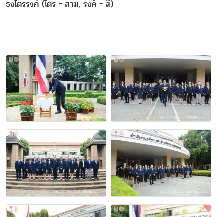
ธงไตรรงค์ (ไตร = สาม, รงค์ = สี)