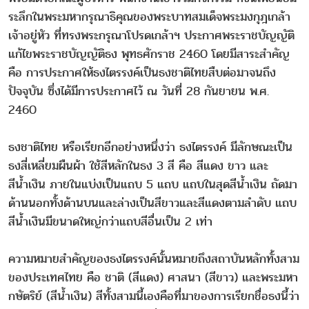
ระลึกในพระมหากรุณาธิคุณของพระบาทสมเด็จพระมงกุฎเกล้า
เจ้าอยู่หัว ที่ทรงพระกรุณาโปรดเกล้าฯ ประกาศพระราชบัญญัติ
แก้ไขพระราชบัญญัติธง พุทธศักราช 2460 โดยมีสาระสำคัญ
คือ การประกาศให้ธงไตรรงค์เป็นธงชาติไทยสืบต่อมาจนถึง
ปัจจุบัน ซึ่งได้มีการประกาศไว้ ณ วันที่ 28 กันยายน พ.ศ.
2460
ธงชาติไทย หรือเรียกอีกอย่างหนึ่งว่า ธงไตรรงค์ มีลักษณะเป็น
ธงสี่เหลี่ยมผืนผ้า ใช้สีหลักในธง 3 สี คือ สีแดง ขาว และ
สีน้ำเงิน ภายในแบ่งเป็นแถบ 5 แถบ แถบในสุดสีน้ำเงิน ถัดมา
ด้านนอกทั้งด้านบนและล่างเป็นสีขาวและสีแดงตามลำดับ แถบ
สีน้ำเงินมีขนาดใหญ่กว่าแถบสีอื่นเป็น 2 เท่า
ความหมายสำคัญของธงไตรรงค์นั้นหมายถึงสถาบันหลักทั้งสาม
ของประเทศไทย คือ ชาติ (สีแดง) ศาสนา (สีขาว) และพระมหา
กษัตริย์ (สีน้ำเงิน) สีทั้งสามนี้เองคือที่มาของการเรียกชื่อธงนี้ว่า