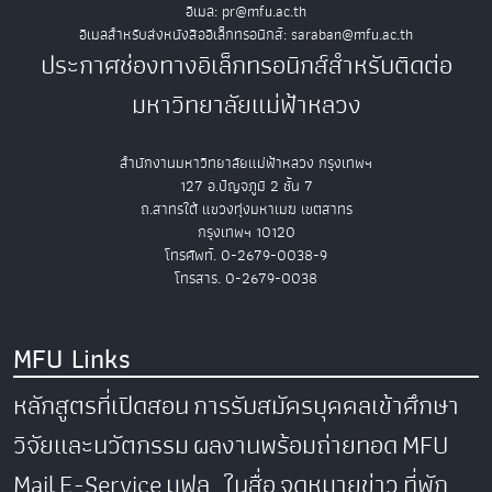
อีเมล: pr@mfu.ac.th
อีเมลสำหรับส่งหนังสืออิเล็กทรอนิกส์: saraban@mfu.ac.th
ประกาศช่องทางอิเล็กทรอนิกส์สำหรับติดต่อ
มหาวิทยาลัยแม่ฟ้าหลวง
สำนักงานมหาวิทยาลัยแม่ฟ้าหลวง กรุงเทพฯ
127 อ.ปัญจภูมิ 2 ชั้น 7
ถ.สาทรใต้ แขวงทุ่งมหาเมฆ เขตสาทร
กรุงเทพฯ 10120
โทรศัพท์. 0-2679-0038-9
โทรสาร. 0-2679-0038
MFU Links
หลักสูตรที่เปิดสอน
การรับสมัครบุคคลเข้าศึกษา
วิจัยและนวัตกรรม
ผลงานพร้อมถ่ายทอด
MFU
Mail
E-Service
มฟล. ในสื่อ
จดหมายข่าว
ที่พัก