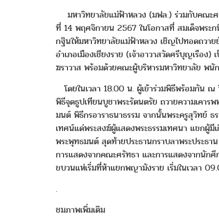
มหาวิทยาลัยแม่ฟ้าหลวง (มฟล.) ร่วมกับคณะศรัทธ
ที่ 14 พฤศจิกายน 2567 ในโอกาสที่ สมเด็จพระ
กฐินให้มหาวิทยาลัยแม่ฟ้าหลวง เชิญไปทอดถวายยั
อำเภอเมืองเชียงราย (เจ้าอาวาสวัดศรีบุญเรือง)
ฆราวาส พร้อมด้วยคณะผู้บริหารมหาวิทยาลัย พนั
โดยในเวลา 18.00 น. ผู้เข้าร่วมพิธีพร้อมกัน ณ
พิธีจุดธูปเทียนบูชาพระรัตนตรัย ถวายความเคาร
มนต์ พิธีกรอาราธนาธรรม จากนั้นพระครูสุวิทย์
เทศน์แด่พระสงฆ์ผู้แสดงพระธรรมเทศนา แขกผู้มีเ
พระพุทธมนต์ สุดท้ายประธานกราบลาพระประธาน ก
การแสดงจากคณะศรัทธา และการแสดงจากนักศึกษามห
ขบวนแห่เริ่มที่ห้าแยกพญามังราย เริ่มในเวลา 09.
.
ชมภาพเพิ่มเติม