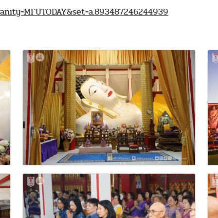
?vanity=MFUTODAY&set=a.893487246244939