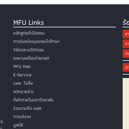
MFU Links
ร้
หลักสูตรที่เปิดสอน
สา
การรับสมัครบุคคลเข้าศึกษา
กา
วิจัยและนวัตกรรม
ปร
ผลงานพร้อมถ่ายทอด
MFU Mail
S
E-Service
มฟล. ในสื่อ
จดหมายข่าว
ที่พักภายในมหาวิทยาลัย
ร่วมงานกับ มฟล.
การบริจาค
th
มูลนิธิ
ม่