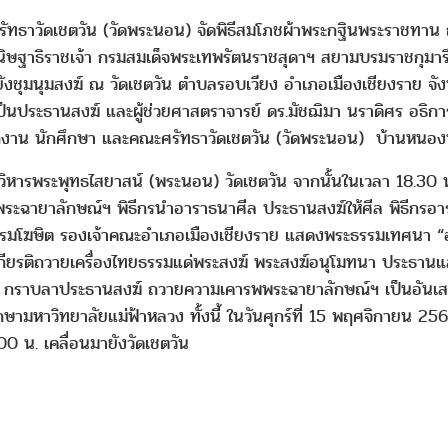
าวัดเชตวัน (วัดพระนอน) จัดพิธีสมโภชผ้าพระกฐินพระราชทาน ณ วั
กนิษฐาธิราชเจ้า กรมสมเด็จพระเทพรัตนราชสุดาฯ สยามบรมราชกุมา
งชุมนุมสงฆ์ ณ วัดเชตวัน ตำบลรอบเวียง อำเภอเมืองเชียงราย จังหว
 เป็นประธานสงฆ์ และผู้ช่วยศาสตราจารย์ ดร.มัชฌิมา นราดิศร อธิก
กงาน นักศึกษา และคณะศรัทธาวัดเชตวัน (วัดพระนอน) บ้านหนองบ
 วิหารพระพุทธไสยาสน์ (พระนอน) วัดเชตวัน จากนั้นในเวลา 18.30 
พพระฉายาลักษณ์ฯ พิธีกรนำอาราธนาศีล ประธานสงฆ์ให้ศีล พิธีกรอ
 ธรรมโฆษิต รองเจ้าคณะอำเภอเมืองเชียงราย แสดงพระธรรมเทศนา “อ
กียรติถวายเครื่องไทยธรรมแด่พระสงฆ์ พระสงฆ์อนุโมทนา ประธานแล
ราบลาประธานสงฆ์ ถวายความเคารพพระฉายาลักษณ์ฯ เป็นอันเสร็จส
าวิทยาลัยแม่ฟ้าหลวง ทั้งนี้ ในวันศุกร์ที่ 15 พฤศจิกายน 25
00 น. เคลื่อนมายังวัดเชตวัน