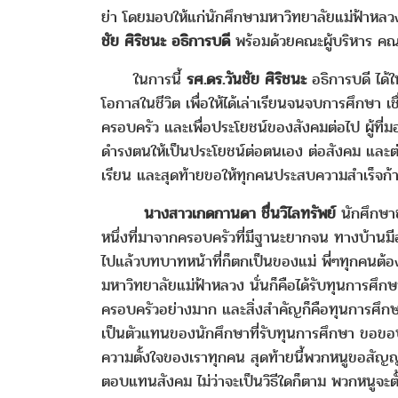
ย่า โดยมอบให้แก่นักศึกษามหาวิทยาลัยแม่ฟ้าหลว
ชัย ศิริชนะ อธิการบดี
พร้อมด้วยคณะผู้บริหาร คณา
ในการนี้
รศ.ดร.วันชัย ศิริชนะ
อธิการบดี ได้ใ
โอกาสในชีวิต เพื่อให้ได้เล่าเรียนจนจบการศึกษา เช
ครอบครัว และเพื่อประโยชน์ของสังคมต่อไป ผู้ที่มอบท
ดำรงตนให้เป็นประโยชน์ต่อตนเอง ต่อสังคม และต่อ
เรียน และสุดท้ายขอให้ทุกคนประสบความสำเร็จก้
นางสาวเกดกานดา ชื่นวิไลทรัพย์
นักศึกษาช
หนึ่งที่มาจากครอบครัวที่มีฐานะยากจน ทางบ้านมีอา
ไปแล้วบทบาทหน้าที่ก็ตกเป็นของแม่ พี่ๆทุกคนต้
มหาวิทยาลัยแม่ฟ้าหลวง นั่นก็คือได้รับทุนการศึก
ครอบครัวอย่างมาก และสิ่งสำคัญก็คือทุนการศึกษาส
เป็นตัวแทนของนักศึกษาที่รับทุนการศึกษา ขอขอบ
ความตั้งใจของเราทุกคน สุดท้ายนี้พวกหนูขอสัญญา
ตอบแทนสังคม ไม่ว่าจะเป็นวิธีใดก็ตาม พวกหนูจะตั