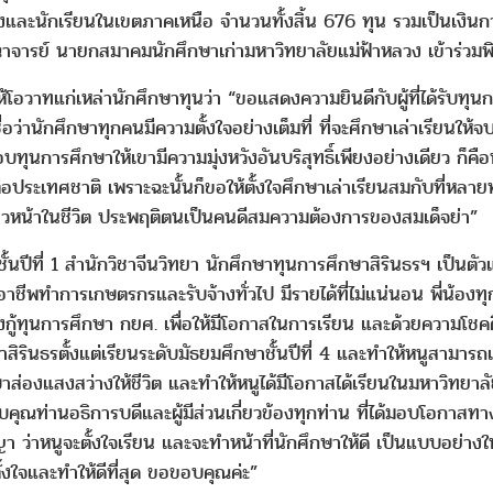
งและนักเรียนในเขตภาคเหนือ จำนวนทั้งสิ้น 676 ทุน รวมเป็นเงินกว
จารย์ นายกสมาคมนักศึกษาเก่ามหาวิทยาลัยแม่ฟ้าหลวง เข้าร่วมพิ
ห้โอวาทแก่เหล่านักศึกษาทุนว่า “ขอแสดงความยินดีกับผู้ที่ได้รับทุน
ื่อว่านักศึกษาทุกคนมีความตั้งใจอย่างเต็มที่ ที่จะศึกษาเล่าเรียนใ
ุนการศึกษาให้เขามีความมุ่งหวังอันบริสุทธิ์เพียงอย่างเดียว ก็คือหวั
ประเทศชาติ เพราะฉะนั้นก็ขอให้ตั้งใจศึกษาเล่าเรียนสมกับที่หลายท
าวหน้าในชีวิต ประพฤติตนเป็นคนดีสมความต้องการของสมเด็จย่า”
ั้นปีที่ 1 สำนักวิชาจีนวิทยา นักศึกษาทุนการศึกษาสิรินธรฯ เป็นต
ชีพทำการเกษตรกรและรับจ้างทั่วไป มีรายได้ที่ไม่แน่นอน พี่น้องทุก
องกู้ทุนการศึกษา กยศ. เพื่อให้มีโอกาสในการเรียน และด้วยความโ
ษาสิรินธรตั้งแต่เรียนระดับมัธยมศึกษาชั้นปีที่ 4 และทำให้หนูสาม
่องแสงสว่างให้ชีวิต และทำให้หนูได้มีโอกาสได้เรียนในมหาวิทยาลัย
คุณท่านอธิการบดีและผู้มีส่วนเกี่ยวข้องทุกท่าน ที่ได้มอบโอกาส
 ว่าหนูจะตั้งใจเรียน และจะทำหน้าที่นักศึกษาให้ดี เป็นแบบอย่างใ
้งใจและทำให้ดีที่สุด ขอขอบคุณค่ะ”