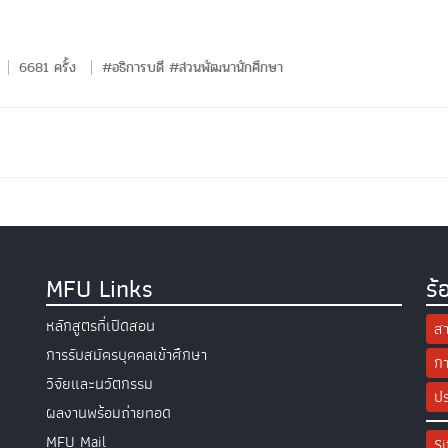
6681 ครั้ง
#อธิการบดี #ส่วนพัฒนานักศึกษา
MFU Links
ร้
หลักสูตรที่เปิดสอน
สา
การรับสมัครบุคคลเข้าศึกษา
กา
วิจัยและนวัตกรรม
ปร
ผลงานพร้อมถ่ายทอด
MFU Mail
S