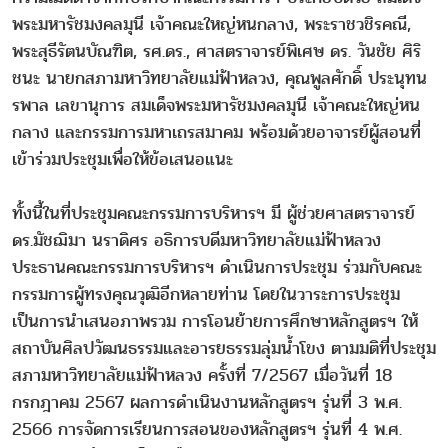
พระมหารัชมงคลมุนี เจ้าคณะใหญ่หนกลาง, พระราชวชิรคณี,
พระสุธีรัตนบัณฑิต, รศ.ดร., ศาสตราจารย์พิเศษ ดร. วันชัย ศิริ
ชนะ นายกสภามหาวิทยาลัยแม่ฟ้าหลวง, คุณพูลศักดิ์ ประนุทน
รพาล เลขานุการ สมเด็จพระมหารัชมงคลมุนี เจ้าคณะใหญ่หน
กลาง และกรรมการมหาเถรสมาคม พร้อมด้วยอาจารย์ผู้สอนที่
เข้าร่วมประชุมเพื่อให้ข้อเสนอแนะ
ทั้งนี้ในที่ประชุมคณะกรรมการบริหารฯ มี ผู้ช่วยศาสตราจารย์
ดร.มัชฌิมา นราดิศร อธิการบดีมหาวิทยาลัยแม่ฟ้าหลวง
ประธานคณะกรรมการบริหารฯ ดำเนินการประชุม ร่วมกับคณะ
กรรมการผู้ทรงคุณวุฒิอีกหลายท่าน โดยในวาระการประชุม
เป็นการนำเสนอภาพรวม การโอนย้ายการศึกษาหลักสูตรฯ ให้
สถาบันศิลปวัฒนธรรมและอารยธรรมลุ่มน้ำโขง ตามมติที่ประชุม
สภามหาวิทยาลัยแม่ฟ้าหลวง ครั้งที่ 7/2567 เมื่อวันที่ 18
กรกฎาคม 2567 ผลการดำเนินงานหลักสูตรฯ รุ่นที่ 3 พ.ศ.
2566 การจัดการเรียนการสอนของหลักสูตรฯ รุ่นที่ 4 พ.ศ.