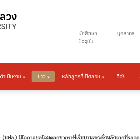
นักศึกษา
บุคลากร
ปัจจุบัน
ดำเนินงาน
ข่าว
หลักสูตรที่เปิดสอน
วิจัย
(มฟล.) มีโอกาสยลโฉมดอกซากุระที่เริ่มบานสะพรั่งหลังจากที่รอคอย