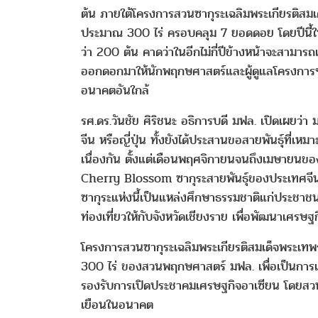
ต้น ภายใต้โครงการสวนซากุระเฉลิมพระเกียรติสม
ประมาณ 300 ไร่ ครอบคลุม 7 ยอดดอย โดยปีนี้ใ
ว่า 200 ต้น คาดว่าในอีกไม่กี่ปีข้างหน้าจะสามารถเป
ออกดอกมาให้นักพฤกษศาสตร์และผู้ดูแลโครงการฯ ได
อนาคตอันใกล้
รศ.ดร.วันชัย ศิริชนะ อธิการบดี มฟล. เปิดเผยว่า ม
จีน หรือญี่ปุ่น ทั้งยังได้ประสานขอสายพันธุ์ที่
เนื่องกัน ตั้งแต่เดือนพฤศจิกายนจนถึงเมษายนข
Cherry Blossom ซากุระสายพันธุ์ของประเทศจีน, 
ซากุระแห่งนี้เป็นแหล่งศึกษาธรรมชาติแก่ประชาชน
ท่องเที่ยวให้กับจังหวัดเชียงราย เพื่อพัฒนาเศรษฐกิ
โครงการสวนซากุระเฉลิมพระเกียรติสมเด็จพระเทพร
300 ไร่ ของสวนพฤกษศาสตร์ มฟล. เพื่อเป็นการเฉ
รองรับการเปิดประชาคมเศรษฐกิจอาเซียน โดยสวน
เยือนในอนาคต