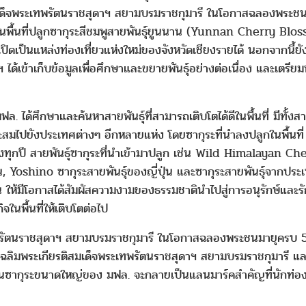
เด็จพระเทพรัตนราชสุดาฯ สยามบรมราชกุมารี ในโอกาสฉลองพระชนมา
นพื้นที่ปลูกซากุระสีชมพูสายพันธุ์ยูนนาน (Yunnan Cherry Blo
ิดเป็นแหล่งท่องเที่ยวแห่งใหม่ของจังหวัดเชียงรายได้ นอกจากนี้ยังมีซ
้เข้าเก็บข้อมูลเพื่อศึกษาและขยายพันธุ์อย่างต่อเนื่อง และเตรีย
ฟล. ได้ศึกษาและค้นหาสายพันธุ์ที่สามารถเติบโตได้ดีในพื้นที่ มีทั้
เหมาะสมไปยังประเทศต่างๆ อีกหลายแห่ง โดยซากุระที่นำลงปลูกในพื้นท
องทุกปี สายพันธุ์ซากุระที่นำเข้ามาปลูก เช่น Wild Himalayan
Yoshino ซากุระสายพันธุ์ของญี่ปุ่น และซากุระสายพันธุ์จากประเท
 ให้มีโอกาสได้สัมผัสความงามของธรรมชาตินำไปสู่การอนุรักษ์และรั
จในพื้นที่ให้เติบโตต่อไป
ัตนราชสุดาฯ สยามบรมราชกุมารี ในโอกาสฉลองพระชนมายุครบ 5 รอบ 
ลิมพระเกียรติสมเด็จพระเทพรัตนราชสุดาฯ สยามบรมราชกุมารี และเ
ซากุระขนาดใหญ่ของ มฟล. จะกลายเป็นแลนมาร์คสำคัญที่นักท่อง