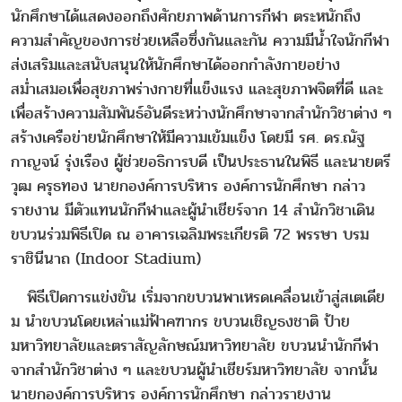
นักศึกษาได้แสดงออกถึงศักยภาพด้านการกีฬา ตระหนักถึง
ความสำคัญของการช่วยเหลือซึ่งกันและกัน ความมีน้ำใจนักกีฬา
ส่งเสริมและสนับสนุนให้นักศึกษาได้ออกกำลังกายอย่าง
สม่ำเสมอเพื่อสุขภาพร่างกายที่แข็งแรง และสุขภาพจิตที่ดี และ
เพื่อสร้างความสัมพันธ์อันดีระหว่างนักศึกษาจากสำนักวิชาต่าง ๆ
สร้างเครือข่ายนักศึกษาให้มีความเข้มแข็ง โดยมี รศ. ดร.ณัฐ
กาญจน์ รุ่งเรือง ผู้ช่วยอธิการบดี เป็นประธานในพิธี และนายตรี
วุฒ ครุธทอง นายกองค์การบริหาร องค์การนักศึกษา กล่าว
รายงาน มีตัวแทนนักกีฬาและผู้นำเชียร์จาก 14 สำนักวิชาเดิน
ขบวนร่วมพิธีเปิด ณ อาคารเฉลิมพระเกียรติ 72 พรรษา บรม
ราชินีนาถ (Indoor Stadium)
พิธีเปิดการแข่งขัน เริ่มจากขบวนพาเหรดเคลื่อนเข้าสู่สเตเดีย
ม นำขบวนโดยเหล่าแม่ฟ้าคฑากร ขบวนเชิญธงชาติ ป้าย
มหาวิทยาลัยและตราสัญลักษณ์มหาวิทยาลัย ขบวนนำนักกีฬา
จากสำนักวิชาต่าง ๆ และขบวนผู้นำเชียร์มหาวิทยาลัย จากนั้น
นายกองค์การบริหาร องค์การนักศึกษา กล่าวรายงาน