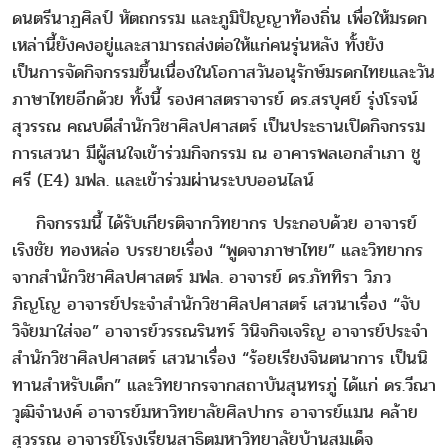
ดนตรีนาฏศิลป์ หัตถกรรม และภูมิปัญญาท้องถิ่น เพื่อให้มรดก
เหล่านี้ยังคงอยู่และสามารถส่งต่อให้แก่คนรุ่นหลัง ทั้งยัง
เป็นการจัดกิจกรรมขึ้นเนื่องในโอกาสวันอนุรักษ์มรดกไทยและวัน
ภาษาไทยอีกด้วย ทั้งนี้ รองศาสตราจารย์ ดร.สรบุศย์ รุ่งโรจน์
สุวรรณ คณบดีสำนักวิชาศิลปศาสตร์ เป็นประธานเปิดกิจกรรม
การเสวนา มีผู้สนใจเข้าร่วมกิจกรรม ณ อาคารพลเอกสำเภา ชู
ศรี (E4) มฟล. และเข้าร่วมผ่านระบบออนไลน์
กิจกรรมนี้ ได้รับเกียรติจากวิทยากร ประกอบด้วย อาจารย์
เริงชัย ทองหล่อ บรรยายเรื่อง “พูดจาภาษาไทย” และวิทยากร
จากสำนักวิชาศิลปศาสตร์ มฟล. อาจารย์ ดร.ภัททิรา วิภว
ภิญโญ อาจารย์ประจำสำนักวิชาศิลปศาสตร์ เสวนาเรื่อง “จับ
วิจัยมาใส่จอ” อาจารย์วรรณรินทร์ วินิจกิจเจริญ อาจารย์ประจำ
สำนักวิชาศิลปศาสตร์ เสวนาเรื่อง “ร้อยเรียงจินตนาการ เป็นนิ
ทานสําหรับเด็ก” และวิทยากรจากสถาบันสุนทรภู่ ได้แก่ ดร.วีณา
วุฒิจำนงค์ อาจารย์มหาวิทยาลัยศิลปากร อาจารย์แมน คล้าย
สุวรรณ อาจารย์โรงเรียนสาธิตมหาวิทยาลัยบ้านสมเด็จ