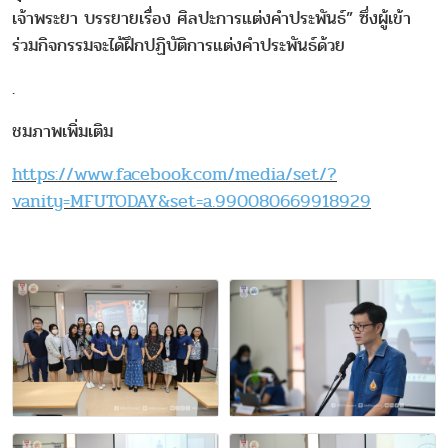
เจ้าพระยา บรรยายเรื่อง ศิลปะการแต่งคำประพันธ์” ซึ่งผู้เข้า
ร่วมกิจกรรมจะได้ฝึกปฏิบัติการแต่งคำประพันธ์ด้วย
.
ชมภาพเพิ่มเติม
https://www.facebook.com/media/set/?
vanity=MFUTODAY&set=a.990080669918929