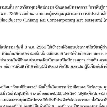
ยะสั้น สาขาวิชาพุทธศิลปกรรม จัดแสดงนิทรรศการ "การตื่นรู้ทา
 3 พ.ศ. 2566 ร่วมกับผลงานของผู้ทรงคุณวุฒิ และอาจารย์ประจำหลั
สมัยเมืองเชียงราย (Chiang Rai Contemporary Art Museum) 
ิลปกรรม รุ่นที่ 3 พ.ศ. 2566 ได้เข้าร่วมพิธีมอบประกาศนียบัตรผู้ส
 1 พิพิธภัณฑ์ศิลปะร่วมสมัยเมืองเชียงราย โดยได้รับเกียรติศาสตรา
ป็นประธานในพิธีมอบประกาศนียบัตรและเปิดนิทรรศการ ร่วมกับ ศาสตร
 อธิการบดีมหาวิทยาลัยแม่ฟ้าหลวง ศิลปิน และแขกผู้มีเกียรติเข้าร่
ทยาลัยแม่ฟ้าหลวง” จัดตั้งขึ้นโดยความร่วมมือของ วัดร่องขุน ศู
ามเข้าใจด้านสุนทรียศาสตร์ ตลอดจนเผยแพร่ผลงานพุทธศิลปกรรม ให
แพร่ผลงานพุทธศิลปกรรมให้เป็นที่ประจักษ์ต่อสาธารณะ ทั้งในระดั
บุคคลทั่วไป โดยไม่เสียค่าใช้จ่าย และทำการเรียนการสอนมาตั้งแต่ป