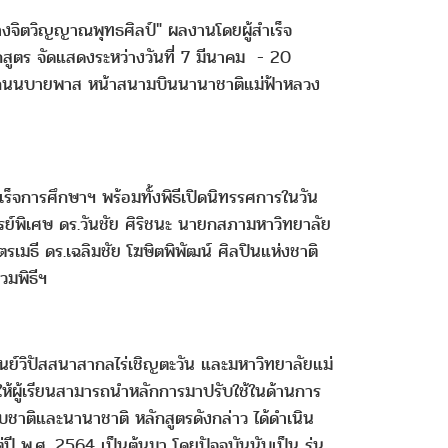
งจิตวิญญาณพุทธศิลป์" ผลงานโดยผู้สำเร็จ
กสูตร จัดแสดงระหว่างวันที่ 7 มีนาคม - 20
(ถนนบายพาส หน้าสนามบินนานาชาติแม่ฟ้าหลวง
ำเร็จการศึกษาฯ พร้อมทั้งพิธีเปิดนิทรรศการในวัน
จารย์พิเศษ ดร.วันชัย ศิริชนะ นายกสภามหาวิทยาลัย
เมธี ดร.เฉลิมชัย โฆษิตพิพัฒน์ ศิลปินแห่งชาติ
วมพิธีฯ
นย์วิปัสสนาสากลไร่เชิญตะวัน และมหาวิทยาลัยแม่
้ผู้เรียนสามารถนำหลักการมาปรับใช้ในด้านการ
บชาติและนานาชาติ หลักสูตรดังกล่าว ได้ดำเนิน
ี พ.ศ. 2564 เป็นต้นมา โดยปัจจุบันนับเป็น รุ่น