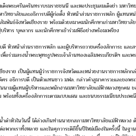
เด็จพระศรีนครินทราบรมราชชนนี และหอประชุมสมเด็จย่า มหาวิทยาล
าวิทยาลัยและอธิการบดีผู้ก่อตั้ง หัวหน้าส่วนราชการหลัก ผู้แทน
พันธ์จังหวัดเชียงราย พร้อมด้วยสมาคมนักศึกษาเก่ามหาวิทยาลัยแ
บริหาร บุคลากร และนักศึกษาเข้าร่วมพิธีอย่างพร้อมเพรียง
บดี หัวหน้าส่วนราชการหลัก และผู้บริหารถวายเครื่องสักการะ และ
 เพื่อร่วมสรงน้ำพระพุทธรูปพระเจ้าล้านทองเฉลิมพระเกียรติฯ แล
วัดเชียงราย เป็นผู้แทนผู้ว่าราชการจังหวัดและหน่วยงานราชการหลักก
ดิศร อธิการบดี เป็นตัวแทนชาว มฟล. กล่าวคําสูมาคารวะและขอพรเนื่อ
ง ในนามผู้แทนผู้บริหารและพนักงานมหาวิทยาลัยแม่ฟ้าหลวงทุกคน 
 พร้อมทั้งเครื่องสักการะตามแบบแผน และขนบธรรมเนียมประเพณีอั
ีรดน้ำดำหัวในวันนี้ ได้ล่วงเกินท่านนายกสภามหาวิทยาลัยแม่ฟ้าหล
อพวกเราทั้งหลาย และในศุภวาระดิถีขึ้นปีใหม่เมืองในครั้งนี้ ในฐา