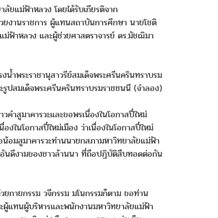
ัยแม่ฟ้าหลวง โดยได้รับเกียรติจาก
หน่วยงานราชการ ผู้แทนสถาบันการศึกษา นายโชติ
ม่ฟ้าหลวง และผู้ช่วยศาสตราจารย์ ดร.มัชฌิมา
สรงน้ำพระราชานุสาวรีย์สมเด็จพระศรีนครินทราบรม
ะพระรูปสมเด็จพระศรีนครินทราบรมราชชนนี (จำลอง)
ล่าวคําสูมาคารวะและขอพรเนื่องในโอกาสปี๋ใหม่
งในโอกาสปี๋ใหม่เมือง ว่าเนื่องในโอกาสปี๋ใหม่
ขอน้อมสูมาคารวะท่านนายกสภามหาวิทยาลัยแม่ฟ้า
นดีงามของชาวล้านนา ที่ถือปฏิบัติสืบทอดต่อกัน
วง ด้วยกายกรรม วจีกรรม มโนกรรมก็ตาม ขอท่าน
นะผู้แทนผู้บริหารและพนักงานมหาวิทยาลัยแม่ฟ้า