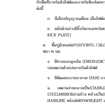
กับพื้นที่ภายในตัวลิฟต์และภายในห้องโดยส
ดังนี้
ก. มีเสียงสัญญาณเตือน เมื่อลิฟต์เข
ข. ผนังด้านล่างมีคิ้วกันกระแทก
KICK PLATE)
ค. พื้นปูด้วยแผ่นPOLYVINYL CHL
หนา ๒ มม.
ง. มีทางออกฉุกเฉิน (EMERGEN
บนเพดานด้านบนภายในตัวลิฟต์
จ. มีพัดลมระบายอากาศ (FAN) ภา
ฉ. เพดานส่วนกลางเป็นSTAINL
STEELMIRRORส่วนข้าง ๒ข้างเป็
HAIRLINE พร้อมไฟDOWNLIGHT 