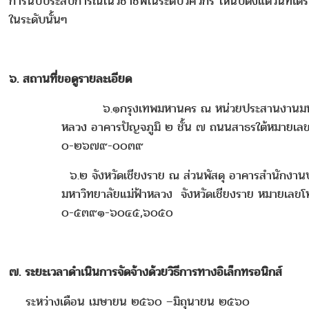
การนับประสบการณ์ในวิชาชีพในระดับวิศวกร ให้นับตั้งแต่วันที่ได
ในระดับนั้นๆ
๖. สถานที่ขอดูรายละเอียด
๖.๑กรุงเทพมหานคร ณ หน่วยประสานงานมหาวิ
หลวง อาคารปัญจภูมิ ๒ ชั้น ๗ ถนนสาธรใต้หมายเลข
๐-๒๖๗๙-๐๐๓๙
๖.๒ จังหวัดเชียงราย ณ ส่วนพัสดุ อาคารสำนักงาน
มหาวิทยาลัยแม่ฟ้าหลวง จังหวัดเชียงราย หมายเลขโ
๐-๕๓๙๑-๖๐๔๕,๖๐๕๐
๗. ระยะเวลาดำเนินการจัดจ้างด้วยวิธีการทางอิเล็กทรอนิกส์
ระหว่างเดือน เมษายน ๒๕๖๐ –มิถุนายน ๒๕๖๐