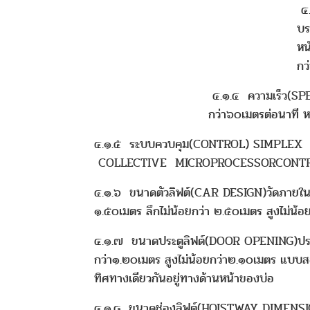
๔.
บร
หน
กว
๔.๑.๔ ความเร็ว(SPE
กว่า๖๐เมตรต่อนาที ห
๔.๑.๕ ระบบควบคุม(CONTROL) SIMPLEX
COLLECTIVE MICROPROCESSORCONT
๔.๑.๖ ขนาดตัวลิฟต์(CAR DESIGN)วัดภายในกว
๑.๕๐เมตร ลึกไม่น้อยกว่า ๒.๕๐เมตร สูงไม่น้อ
๔.๑.๗ ขนาดประตูลิฟต์(DOOR OPENING)ประตู
กว่า๑.๒๐เมตร สูงไม่น้อยกว่า๒.๑๐เมตร แบบ
ทิศทางเดียวกันอยู่ทางด้านหน้าของบ่อ
๔.๑.๘ ขนาดช่องลิฟต์(HOISTWAY DIMENSI