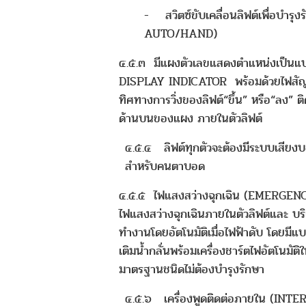
- สวิตซ์ขับเคลื่อนลิฟต์เพื่อบำรุ
AUTO/HAND)
๔.๕.๓ มีแผงตัวเลขแสดงตำแหน่งเป็นแ
DISPLAY INDICATOR พร้อมด้วยไฟส
ทิศทางการวิ่งของลิฟต์“ขึ้น” หรือ“ลง” ติด
ด้านบนของแผง ภายในตัวลิฟต์
๔.๕.๔ ลิฟต์ทุกตัวจะต้องมีระบบเสียงบอ
สำหรับคนตาบอด
๔.๕.๕ ไฟแสงสว่างฉุกเฉิน (EMERGEN
ไฟแสงสว่างฉุกเฉินภายในตัวลิฟต์และ บริเว
ทำงานโดยอัตโนมัติเมื่อไฟฟ้าดับ โดยมีแบต
เติมน้ำกลั่นพร้อมเครื่องชาร์ตไฟอัตโนมัต
มาตรฐานชนิดไม่ต้องบำรุงรักษา
๔.๕.๖ เครื่องพูดติดต่อภายใน (INTER