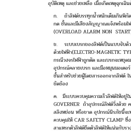
อุบัติเหตุ และช่วยเหลือ เมื่อเกิดเหตุฉุกเฉินด
ก. ถ้าลิฟต์บรรทุกน้ำหนักเต็มเกินพิกัด ลิ
กด ชั้นและมีเสียงสัญญาณแจ้งพร้อมไฟ
(OVERLOAD ALARM NON START
ข. ระบบเบรกของลิฟต์เป็นแบบจับด้
ด้วยไฟฟ้า(ELECTRO-MAGNETIC TYPE)
กรณีวงจรไฟฟ้าถูกตัด และเบรกจะหยุดมอ
อุปกรณ์คลายเบรก และมือหมุนมอเตอร์ ล
ชั้นสำหรับช่วยผู้โดยสารออกจากลิฟต์ ใ
ขัดข้อง
ค. มีระบบควบคุมความเร็วลิฟต์ให้อยู่ใ
GOVERNER ถ้าอุปกรณ์ลิฟต์วิ่งด้วย คว
สลิงหย่อน หรือขาด อุปกรณ์นิรภัยนี้จ
ควบคุมให้ CAR SAFETY CLAMP ซึ่งติ
สาแหรกตัวลิฟต์ยึดตัวลิฟต์ให้แน่นกับร