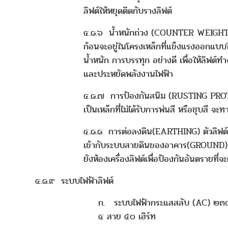
ลิฟต์ให้หยุดติดกับรางลิฟต์
๔.๘.๖ น้ำหนักถ่วง (COUNTER WEIGHT) 
ก้อนจะอยู่ในโครงเหล็กที่แข็งแรงออกแบบใ
น้ำหนัก การบรรทุก อย่างดี เพื่อให้ลิฟต์ท
และประหยัดพลังงานไฟฟ้า
๔.๘.๗ การป้องกันสนิม (RUSTING PROTE
เป็นเหล็กที่ไม่ได้รับการพ่นสี หรือชุบสี จะ
๔.๘.๘ การต่อลงดิน(EARTHING) ตัวลิฟต์
เข้ากับระบบสายดินของอาคาร(GROUND) 
ยังห้องเครื่องลิฟต์เพื่อป้องกันอันตรายที่จ
๔.๘.๙ ระบบไฟฟ้าลิฟต์
ก. ระบบไฟฟ้ากระแสสลับ (AC) ๒๓
๔ สาย ๕๐ เฮิร์ท