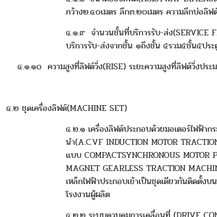
กว้าง๒.๔๐เมตร ลึก๓.๒๐เมตร ความลึกบ่อลิฟต
๔.๑.๙ จำนวนชั้นที่บริการรับ-ส่ง(SERVICE 
บริการรับ-ส่งจากชั้น ๑ถึงชั้น ๕รวม๕ชั้น๕ประต
๔.๑.๑๐ ความสูงที่ลิฟต์วิ่ง(RISE) ระยะความสูงที่ลิฟต์วิ่ง
๔.๒ ชุดเครื่องลิฟต์(MACHINE SET)
๔.๒.๑ เครื่องลิฟต์ประกอบด้วยมอเตอร์ไฟฟ้าก
นำ(A.C.VF INDUCTION MOTOR TRACTIO
แบบ COMPACTSYNCHRONOUS MOTOR 
MAGNET GEARLESS TRACTION MACHINE
เหล็กไฟฟ้าประกอบเข้าเป็นชุดเดียวกันติดตั้งบ
โรงงานผู้ผลิต
๔.๒.๒ ระบบควบคุมการเคลื่อนที่ (DRIVE C