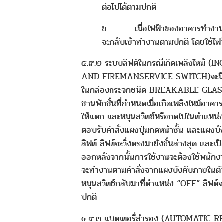
ต่อไปได้ตามปกติ
ข. เมื่อไฟฟ้าของอาคารทำงานเป
จะกลับเข้าทำงานตามปกติ โดยใช้ไ
๔.๙.๒ ระบบลิฟต์ในกรณีเกิดเพลิงไหม้ (
AND FIREMANSERVICE SWITCH)จะมีสวิ
ในกล่องกระจกชนิด BREAKABLE GLASS ติ
ชานพักชั้นที่กำหนดเมื่อเกิดเพลิงไหม้อาค
ให้แตก และหมุนสวิตซ์หรือกดไปในตำแหน่ง
ตอบรับคำสั่งแผงปุ่มกดหน้าชั้น และแผงบั
ลิฟต์ ลิฟต์จะวิ่งตรงมายังชั้นล่างสุด และเป
ออกหลังจากนั้นการใช้งานจะต้องใช้พนักง
จะทำงานตามคำสั่งจากแผงบังคับภายในตัวลิ
หมุนสวิตซ์กลับมาที่ตำแหน่ง “OFF” ลิฟต
ปกติ
๔.๙.๓ แบตเตอรี่สำรอง (AUTOMATIC 