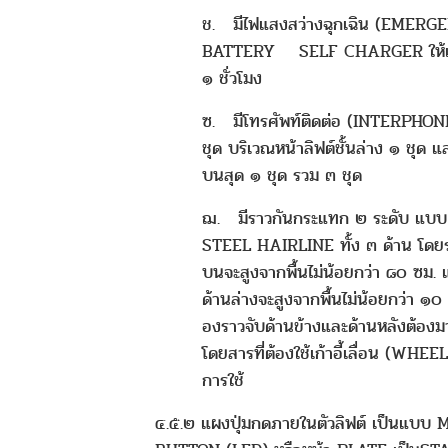
ช. มีไฟแสงสว่างฉุกเฉิน (EMERGE
BATTERY SELF CHARGER ให้แสง
๑ ชั่วโมง
ซ. มีโทรศัพท์ติดต่อ (INTERPHONE
ชุด บริเวณหน้าลิฟต์ชั้นล่าง ๑ ชุด แ
บนสุด ๑ ชุด รวม ๓ ชุด
ฌ. มีราวกันกระแทก ๒ ระดับ แบ
STEEL HAIRLINE ทั้ง ๓ ด้าน โดย
บนจะสูงจากพื้นไม่น้อยกว่า ๘๐ ซม.
ด้านล่างจะสูงจากพื้นไม่น้อยกว่า ๑๐
องราวจับด้านข้างและด้านหลังต้องมาบ
โดยสารที่ต้องใช้เก้าอี้เลื่อน (WH
การใช้
๔.๕.๒ แผงปุ่มกดภายในตัวลิฟต์ เป็นแบ