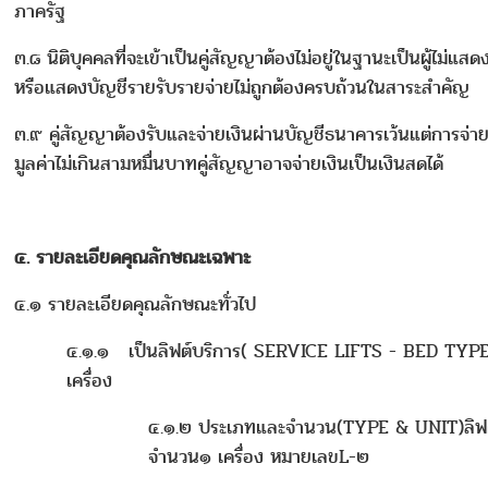
ภาครัฐ
๓.๘ นิติบุคคลที่จะเข้าเป็นคู่สัญญาต้องไม่อยู่ในฐานะเป็นผู้ไม่แส
หรือแสดงบัญชีรายรับรายจ่ายไม่ถูกต้องครบถ้วนในสาระสำคัญ
๓.๙ คู่สัญญาต้องรับและจ่ายเงินผ่านบัญชีธนาคารเว้นแต่การจ่ายเงิ
มูลค่าไม่เกินสามหมื่นบาทคู่สัญญาอาจจ่ายเงินเป็นเงินสดได้
๔
. รายละเอียดคุณลักษณะเฉพาะ
๔.๑ รายละเอียดคุณลักษณะทั่วไป
๔.๑.๑ เป็นลิฟต์บริการ( SERVICE LIFTS - BED TYPE )
เครื่อง
๔.๑.๒ ประเภทและจำนวน(TYPE & UNIT)ลิฟ
จำนวน๑ เครื่อง หมายเลขL-๒