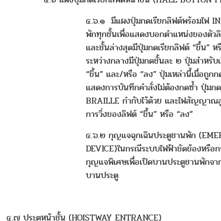
๔.๖.๑ มีแผงปุ่มกดเรียกลิฟต์พร้อมไฟ I
พักทุกชั้นเพื่อแสดงบอกตำแหน่งของตัวลิ
และชั้นล่างสุดมีปุ่มกดเรียกลิฟต์ “ขึ้น” ห
ระหว่างกลางมีปุ่มกดชั้นละ ๒ ปุ่มสำหรับเร
“ขึ้น” และ/หรือ “ลง” ปุ่มเหล่านี้เมื่อถูก
แสดงการบันทึกคำสั่งไม่ต้องกดซ้ำ ปุ่มก
BRAILLE กำกับไว้ด้วย และไฟสัญญาณ
การวิ่งของลิฟต์ “ขึ้น” หรือ “ลง
๔.๖.๒ กุญแจฉุกเฉินประตูชานพัก (E
DEVICE)ในกรณีระบบไฟฟ้าขัดข้องหรือกร
กุญแจพิเศษเพื่อเปิดบานประตูชานพักจา
บานประตู
๔.๗ ประตูหน้าชั้น (HOISTWAY ENTRANCE)