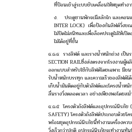
ที่ป้อนเข้าสู่ระบบขับเคลื่อนให้หยุดทำง
ง. ประตูชานพักจะมีสลักไก และคอน
INTER LOCK) เพื่อป้องกันลิฟต์วิ่งขณะ
ไม่ปิดไม่สนิทและเพื่อล็อคประตูไม่ให้เปิ
ไม่ได้อยู่ที่ชั้น
๔.๘.๔ รางลิฟต์ และรางน้ำหนักถ่วง เป็น
SECTION RAILซึ่งส่งตรงจากโรงงานผู้ผลิ
ออกแบบสำหรับใช้กับลิฟต์โดยเฉพาะ มี
รับน้ำหนักบรรทุก และความเร็วของลิฟต์ได้
เก็บน้ำมันติดอยู่กับตัวลิฟต์และโครงน้ำหนัก
ลื่นรางวิ่งตลอดเวลา อย่างเพียงพอโดยสม
๔.๘.๕ โครงตัวถังลิฟต์และอุปกรณ์นิรภ
SAFETY) โครงตัวถังลิฟต์ประกอบด้วยโคร
พร้อมชุดอุปกรณ์นิรภัยนี้ทำงานเครื่องควบคุ
วิ่งเร็วกว่าปกติ อุปกรณ์นิรภัยจะทำงานทัน