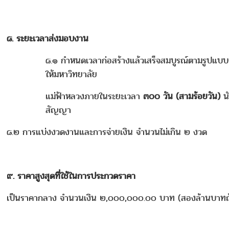
๘. ระยะเวลาส่งมอบงาน
๘.๑ กำหนดเวลาก่อสร้างแล้วเสร็จสมบูรณ์ตามรูปแบ
ให้มหาวิทยาลัย
แม่ฟ้าหลวงภายในระยะเวลา
๓๐๐ วัน (สามร้อยวัน)
นั
สัญญา
๘.๒ การแบ่งงวดงานและการจ่ายเงิน จำนวนไม่เกิน ๒ งวด
๙. ราคาสูงสุดที่ใช้ในการประกวดราคา
เป็นราคากลาง จำนวนเงิน ๒,๐๐๐,๐๐๐.๐๐ บาท (สองล้านบาทถ