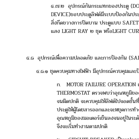
๔.๗.๒ อุปกรณ์กันกระแทกของประตู (
DEVICE)ขอบประตูลิฟต์มีระบบป้องกันประต
สิ่งกีดขวางการปิดบาน ประตูแบบ SAFE
แสง LIGHT RAY ๒ ชุด หรือLIGHT CUR
๔.๘ อุปกรณ์เพื่อความปลอดภัย และการป้องกัน (S
๔.๘.๑ ชุดควบคุมทางไฟฟ้า มีอุปกรณ์ควบคุมและป้
ก. MOTOR FAILURE OPERATION เมื
THERMOSTAT ตรวจพบว่าอุณหภูมิของมอ
จนผิดปกติ จะควบคุมให้ลิฟต์ไปจอดชั้นที่
ประตูให้ผู้โดยสารออกและจะหยุดการท
อุณหภูมิของมอเตอร์เย็นลงจนอยู่ในระดับ
จึงจะเริ่มทำงานตามปกติ