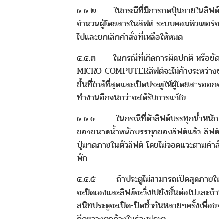
๔.๔.๒ ในกรณีที่มีการกดปุ่มภายในลิฟต์ โ
จำนวนผู้โดยสารในลิฟต์ ระบบคอมพิวเตอร์จะ
ไปและยกเลิกคำสั่งที่เหลือให้หมด
๔.๔.๓ ในกรณีที่เกิดการผิดปกติ หรือขั
MICRO COMPUTERลิฟต์จะไม่ค้างระหว่างชั้
ชั้นที่ใกล้ที่สุดและเปิดประตูให้ผู้โดยสารออก
ทำงานอีกจนกว่าจะได้รับการแก้ไข
๔.๔.๔ ในกรณีที่ตัวลิฟต์บรรทุกน้ำหนัก
ของขนาดน้ำหนักบรรทุกของลิฟต์แล้ว ลิฟต์
ปุ่มกดภายในตัวลิฟต์ โดยไม่จอดแวะตามคำสั
พัก
๔.๔.๕ ถ้าประตูไม่สามารถเปิดสุดภายใน
จะปิดเองและลิฟต์จะวิ่งไปยังชั้นต่อไปและถ้
สนิทประตูจะเปิด-ปิดซ้ำกันหลายๆครั้งเพื่อขจ
กีดขวางตกค้างในร่องประตู