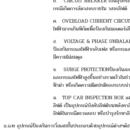
ข. CIRCUIT BREAKER เป็นอุปกรณ์
กรณีเกิดการลัดวงจรภายใน วงจรลิฟต์
ค. OVERLOAD CURRENT CIRCUIT 
ไฟฟ้ามากเกินพิกัดเพื่อป้องกันมอเตอร์เ
ง. VOLTAGE & PHASE UNBALAN
ป้องกันกระแสไฟฟ้ากลับเฟส หรือกระแสไ
มีความไม่สมดุล
จ. SURGE PROTECTIONป้องกันสภาวะ
และกระแสไฟฟ้าสูงขึ้นอย่างรวดเร็วในช่ว
ฟ้าผ่า หรือเกิดความผิดปกติของระบบจ่
ฉ. TOP CAR INSPECTION BOX แผ
ลิฟต์ เป็นอุปกรณ์บังคับลิฟต์บนหลังคาลิ
ลิฟต์ในกรณีตรวจสอบ หรือบำรุงรักษาลิ
๔.๘.๒ อุปกรณ์ป้องกันการวิ่งเลยชั้นประกอบด้วยอุปกรณ์ต่างๆดังน