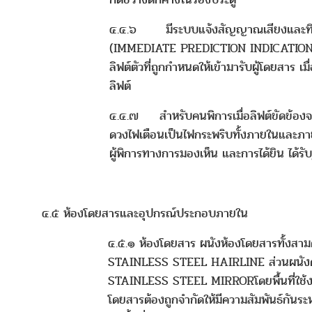
๔.๔.๖ มีระบบแจ้งสัญญาณเสียงและท
(IMMEDIATE PREDICTION INDICATION) ใ
ลิฟต์ตัวที่ถูกกำหนดให้เข้ามารับผู้โดยสาร เม
ลิฟต์
๔.๔.๗ สำหรับคนพิการเมื่อลิฟต์ขัดข้องจะ
ดวงไฟเตือนเป็นไฟกระพริบทั้งภายในและภายน
ผู้พิการทางการมองเห็น และการได้ยิน ได้รับร
๔.๕ ห้องโดยสารและอุปกรณ์ประกอบภายใน
๔.๕.๑ ห้องโดยสาร ผนังห้องโดยสารทั้งสาม
STAINLESS STEEL HAIRLINE ส่วนผนังด้
STAINLESS STEEL MIRRORโดยพื้นที่ใช้
โดยสารต้องถูกจำกัดให้มีความสัมพันธ์กันระ