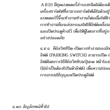
:A.R.D) มีชุดแบตเตอรี่สำรองชนิดไม่ต้องเต
เครื่องชาร์ตไฟที่สามารถชาร์ตไฟได้ในตัวอยู
แบตเตอร์รี่นี้จะทำงานทำงานก็ต่อเมื่อไฟฟ้
การทำงานคือจะส่งกระแสไฟให้ลิฟต์เคลื่อนตัว
และเปิดประตูค้างไว้ เพื่อให้ผู้โดยสารที่อย
อย่างปลอดภัย
๔.๙.๔ คีย์สวิทซ์ปิด-เปิดการทำงานของลิ
ลิฟต์ (PARKING SWITCH) สามารถปิด-
ลิฟต์โดยการใช้คีย์สวิทซ์บนปุ่มกด หน้าโถง
(ไม่จำเป็นต้องไปในตัวลิฟต์) เพื่อความปลอดภ
การอบรมใช้กุญแจเปิดประตูลิฟต์
๔.๑๐ สัญลักษณ์ทั่วไป