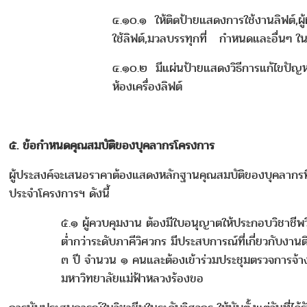
๔.๑๐.๑ ให้ติดป้ายแสดงการใช้งานลิฟต์,ผู้
ใช้ลิฟต์,มวลบรรทุกที่ กำหนดและอื่นๆ ใน
๔.๑๐.๒ มีแผ่นป้ายแสดงวิธีการแก้ไขปัญหา
ห้องเครื่องลิฟต์
๕. ข้อกำหนดคุณสมบัติของบุคลากรโครงการ
ผู้ประสงค์จะเสนอราคาต้องแสดงหลักฐานคุณสมบัติของบุคลากรที
ประจำโครงการฯ ดังนี้
๕.๑ ผู้ควบคุมงาน ต้องมีใบอนุญาตให้ประกอบวิชาชีพว
ต่ำกว่าระดับภาคีวิศวกร มีประสบการณ์ที่เกี่ยวกับงานติ
๓ ปี จำนวน ๑ คนและต้องเข้าร่วมประชุมตรวจการจ้างท
มหาวิทยาลัยแม่ฟ้าหลวงร้องขอ