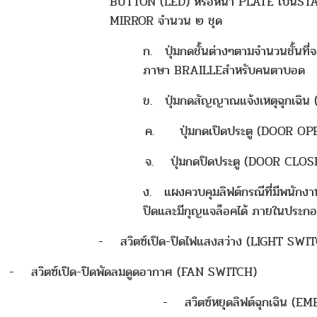
BUTTON (LED) หรือหน้า PLATE เป็นS
MIRROR จำนวน ๒ ชุด
ก. ปุ่มกดชั้นต่างๆตามจำนวนชั้นที่จอ
ภาษา BRAILLEสำหรับคนตาบอด
ข. ปุ่มกดสัญญาณแจ้งเหตุฉุกเฉิ
ค. ปุ่มกดเปิดประตู (DOOR OP
จ. ปุ่มกดปิดประตู (DOOR CLOS
ง. แผงควบคุมลิฟต์กรณีที่มีพนักงา
ปิดและมีกุญแจล็อคได้ ภายในประกอ
- สวิตซ์เปิด-ปิดไฟแสงสว่าง (LIGHT SWI
- สวิตซ์เปิด-ปิดพัดลมดูดอากาศ (FAN SWITCH)
- สวิตซ์หยุดลิฟต์ฉุกเฉิน (