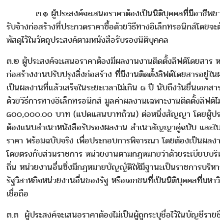
๓.๑ ผู้ประสงค์จะเสนอราคาต้องเป็นนิติบุคคลที่มีอาชีพขาย
รับจ้างก่อสร้างที่ประกวดราคาซื้อด้วยวิธีทางอิเล็กทรอนิกส์โดยจ
พัสดุไว้ในวัตถุประสงค์ตามหนังสือรับรองนิติบุคคล
๓.๒ ผู้ประสงค์จะเสนอราคาต้องมีผลงานงานติดตั้งลิฟต์โดยสาร
ก่อสร้างงานปรับปรุงสิ่งก่อสร้าง ที่มีงานติดตั้งลิฟต์โดยสารอยู่ใน
เป็นผลงานที่แล้วเสร็จในระยะเวลาไม่เกิน ๘ ปี นับถึงวันยื่นเอก
ด้วยวิธีการทางอิเล็กทรอนิกส์ มูลค่าผลงานเฉพาะงานติดตั้งลิฟต์ไม
๘๐๐,๐๐๐.๐๐ บาท (แปดแสนบาทถ้วน) ต่อหนึ่งสัญญา โดยผู้ปร
ต้องแนบสำเนาหนังสือรับรองผลงาน สำเนาสัญญาคู่ฉบับ และใ
ราคา พร้อมฉบับจริง เพื่อประกอบการพิจารณา โดยต้องเป็นผลงาน
โดยตรงกับส่วนราชการ หน่วยงานตามกฎหมายว่าด้วยระเบียบบริ
ถิ่น หน่วยงานอื่นซึ่งมีกฎหมายบัญญัติให้มีฐานะเป็นราชการบริหา
รัฐวิสาหกิจหน่วยงานอื่นของรัฐ หรือเอกชนที่เป็นนิติบุคคลที่มหา
เชื่อถือ
๓.๓ ผู้ประสงค์จะเสนอราคาต้องไม่เป็นผู้ถูกระบุชื่อไว้ในบัญชีรายช