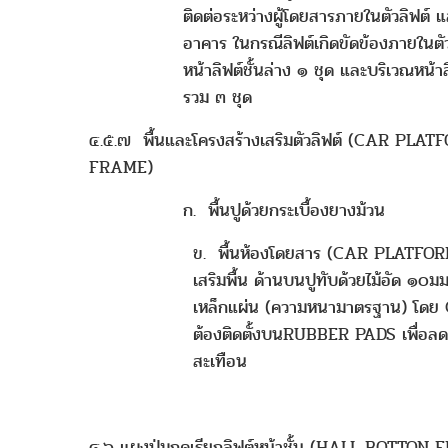
ติดต่อระหว่างผู้โดยสารภายในตัวลิฟต์ แ
อาคาร ในกรณีลิฟต์เกิดขัดข้องภายในตั
หน้าลิฟต์ชั้นล่าง ๑ ชุด และบริเวณหน้าล
รวม ๓ ชุด
๔.๕.๗ พื้นและโครงสร้างเสริมตัวลิฟต์ (CAR PL
FRAME)
ก. พื้นปูด้วยกระเบื้องยางม้วน
ข. พื้นห้องโดยสาร (CAR PLATFORM
เสริมพื้น ด้านบนปูทับด้วยไม้อัด ๑๐มม.
เหล็กแผ่น (ความหนามาตรฐาน) โดย
ต้องติดตั้งบนRUBBER PADS เพื่อลดเ
สะเทือน
๔.๖ แผงปุ่มกดเรียกลิฟต์หน้าชั้น (HALL BOTTON 