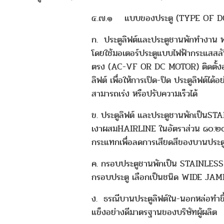
๔.๗.๑ แบบของประตู (TYPE OF
ก. ประตูลิฟต์และประตูชานพักทำงาน พร
โดยใช้มอเตอร์ประตูแบบไฟฟ้ากระแสสลั
ตรง (AC-VF OR DC MOTOR) ติดตั้งอ
ลิฟต์ เพื่อให้การเปิด-ปิด ประตูลิฟต์ได้
สามารถเร่ง หรือปรับความเร็วได้
ข. ประตูลิฟต์ และประตูชานพักเป็นS
เงาผสมHAIRLINE ในอัตราส่วน ๘๐:๒๐
กระแทกเพื่อลดการเสียดสีของบานประต
ค. กรอบประตูชานพักเป็น STAINLES
กรอบประตู เลือกเป็นชนิด WIDE JAM
ง. ธรณีบานประตูลิฟต์ใน-นอกหล่อทำขึ้
แข็งอย่างดีมาตรฐานของบริษัทผู้ผลิต