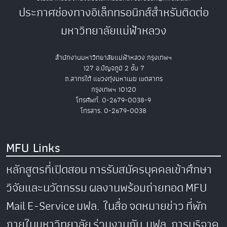
ประกาศช่องทางอิเล็กทรอนิกส์สำหรับติดต่อ
มหาวิทยาลัยแม่ฟ้าหลวง
สำนักงานมหาวิทยาลัยแม่ฟ้าหลวง กรุงเทพฯ
127 อ.ปัญจภูมิ 2 ชั้น 7
ถ.สาทรใต้ แขวงทุ่งมหาเมฆ เขตสาทร
กรุงเทพฯ 10120
โทรศัพท์. 0-2679-0038-9
โทรสาร. 0-2679-0038
MFU Links
หลักสูตรที่เปิดสอน
การรับสมัครบุคคลเข้าศึกษา
วิจัยและนวัตกรรม
ผลงานพร้อมถ่ายทอด
MFU
Mail
E-Service
มฟล. ในสื่อ
จดหมายข่าว
ที่พัก
ภายในมหาวิทยาลัย
ร่วมงานกับ มฟล.
การบริจาค