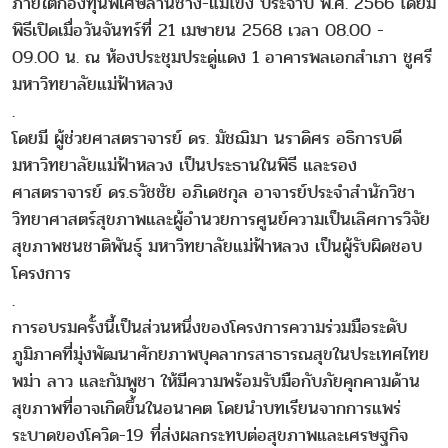
ภายใต้กองทุนพิเศษล้านช้าง-แม่โขง ประจำปี พ.ศ. 2566 โดยมี
พิธีเปิดเมื่อวันจันทร์ที่ 21 เมษายน 2568 เวลา 08.00 -
09.00 น. ณ ห้องประชุมประดู่แดง 1 อาคารพลเอกสำเภา ชูศรี
มหาวิทยาลัยแม่ฟ้าหลวง
.
โดยมี ผู้ช่วยศาสตราจารย์ ดร. มัชฌิมา นราดิศร อธิการบดี
มหาวิทยาลัยแม่ฟ้าหลวง เป็นประธานในพิธี และรอง
ศาสตราจารย์ ดร.ธวัชชัย อภิเดชกุล อาจารย์ประจำสำนักวิชา
วิทยาศาสตร์สุขภาพและผู้อำนวยการศูนย์ความเป็นเลิศการวิจัย
สุขภาพชนชาติพันธุ์ มหาวิทยาลัยแม่ฟ้าหลวง เป็นผู้รับผิดชอบ
โครงการ
.
การอบรมครั้งนี้เป็นส่วนหนึ่งของโครงการความร่วมมือระดับ
ภูมิภาคที่มุ่งพัฒนาศักยภาพบุคลากรสาธารณสุขในประเทศไทย
พม่า ลาว และกัมพูชา ให้มีความพร้อมรับมือกับภัยคุกคามด้าน
สุขภาพที่อาจเกิดขึ้นในอนาคต โดยนำบทเรียนจากการแพร่
ระบาดของโควิด-19 ที่ส่งผลกระทบต่อสุขภาพและเศรษฐกิจ