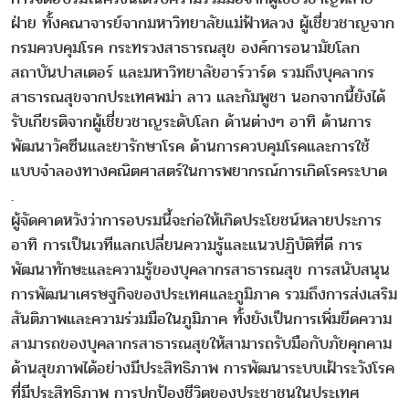
ฝ่าย ทั้งคณาจารย์จากมหาวิทยาลัยแม่ฟ้าหลวง ผู้เชี่ยวชาญจาก
กรมควบคุมโรค กระทรวงสาธารณสุข องค์การอนามัยโลก
สถาบันปาสเตอร์ และมหาวิทยาลัยฮาร์วาร์ด รวมถึงบุคลากร
สาธารณสุขจากประเทศพม่า ลาว และกัมพูชา นอกจากนี้ยังได้
รับเกียรติจากผู้เชี่ยวชาญระดับโลก ด้านต่างๆ อาทิ ด้านการ
พัฒนาวัคซีนและยารักษาโรค ด้านการควบคุมโรคและการใช้
แบบจำลองทางคณิตศาสตร์ในการพยากรณ์การเกิดโรคระบาด
.
ผู้จัดคาดหวังว่าการอบรมนี้จะก่อให้เกิดประโยชน์หลายประการ
อาทิ การเป็นเวทีแลกเปลี่ยนความรู้และแนวปฏิบัติที่ดี การ
พัฒนาทักษะและความรู้ของบุคลากรสาธารณสุข การสนับสนุน
การพัฒนาเศรษฐกิจของประเทศและภูมิภาค รวมถึงการส่งเสริม
สันติภาพและความร่วมมือในภูมิภาค ทั้งยังเป็นการเพิ่มขีดความ
สามารถของบุคลากรสาธารณสุขให้สามารถรับมือกับภัยคุกคาม
ด้านสุขภาพได้อย่างมีประสิทธิภาพ การพัฒนาระบบเฝ้าระวังโรค
ที่มีประสิทธิภาพ การปกป้องชีวิตของประชาชนในประเทศ