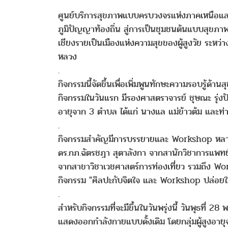
ศูนย์บริการสุขภาพแบบครบวงจรแห่งภาคเหนือและ
ภูมิปัญญาท้องถิ่น สู่การเป็นชุมชนต้นแบบสุขภาพ
เชียงรายเป็นเมืองแห่งความสุขของผู้สูงวัย ระหว
หลวง
.
กิจกรรมนี้จัดขึ้นเพื่อเพิ่มพูนทักษะความรอบรู้
กิจกรรมในวันแรก มีรองศาสตราจารย์ ชุษณะ รุ่งป
อายุจาก 3 ตำบล ได้แก่ นางแล แม่ข้าวต้ม และท่า
.
กิจกรรมสำคัญมีการบรรยายและ Workshop หลากห
ดร.กภ.ฉัตรชฎา สุตาลังกา จากสานักวิชาการแพทย์บ
จากสาขาวิชาเวชศาสตร์การท่องเที่ยว รวมถึง Work
กิจกรรม "ศิลปะกับจิตใจ และ Workshop ปล่อยใจไ
.
สำหรับกิจกรรมที่จะมีขึ้นในวันพรุ่งนี้ วันพุธท
แสดงออกกำลังกายแบบดั้งเดิม โดยกลุ่มผู้สูงอา