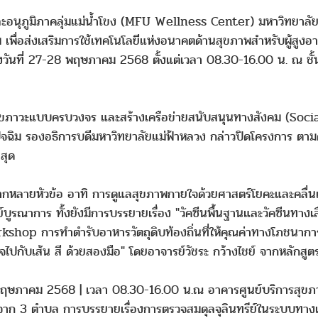
อนุภูมิภาคลุ่มแม่น้ำโขง (MFU Wellness Center) มหาวิทยาลัยแ
 เพื่อส่งเสริมการใช้เทคโนโลยีแห่งอนาคตด้านสุขภาพสำหรับผู้สูงอ
่างวันที่ 27-28 พฤษภาคม 2568 ตั้งแต่เวลา 08.30-16.00 น. ณ ชั
ด้านสุขภาวะแบบครบวงจร และสร้างเครือข่ายสนับสนุนทางสังคม (Soci
ัจฉิม รองอธิการบดีมหาวิทยาลัยแม่ฟ้าหลวง กล่าวปิดโครงการ ตาม
สุด
ลายหัวข้อ อาทิ การดูแลสุขภาพกายใจด้วยศาสตร์โยคะและคลื่น
ูรณาการ ทั้งยังมีการบรรยายเรื่อง "วัคซีนพื้นฐานและวัคซีนทางเ
shop การทำตำรับอาหารวัตถุดิบท้องถิ่นที่ให้คุณค่าทางโภชนาการส
ปกับเส้น สี ด้วยสองมือ" โดยอาจารย์วัชระ กว้างไชย์ จากหลักสูต
ี่ 28 พฤษภาคม 2568 | เวลา 08.30-16.00 น.ณ อาคารศูนย์บริการสุขภ
ยุจาก 3 ตำบล การบรรยายเรื่องการตรวจสมดุลจุลินทรีย์ในระบบทา