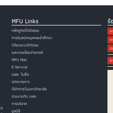
MFU Links
ร้
หลักสูตรที่เปิดสอน
สา
การรับสมัครบุคคลเข้าศึกษา
กา
วิจัยและนวัตกรรม
ปร
ผลงานพร้อมถ่ายทอด
MFU Mail
S
E-Service
มฟล. ในสื่อ
จดหมายข่าว
ที่พักภายในมหาวิทยาลัย
ร่วมงานกับ มฟล.
การบริจาค
th
มูลนิธิ