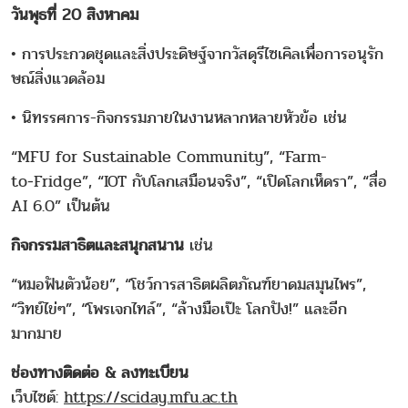
วันพุธที่ 20 สิงหาคม
• การประกวดชุดและสิ่งประดิษฐ์จากวัสดุรีไซเคิลเพื่อการอนุรัก
ษณ์สิ่งแวดล้อม
• นิทรรศการ-กิจกรรมภายในงานหลากหลายหัวข้อ เช่น
“MFU for Sustainable Community”, “Farm-
to‑Fridge”, “IOT กับโลกเสมือนจริง”, “เปิดโลกเห็ดรา”, “สื่อ
AI 6.0” เป็นต้น
กิจกรรมสาธิตและสนุกสนาน
เช่น
“หมอฟันตัวน้อย”, “โชว์การสาธิตผลิตภัณฑ์ยาดมสมุนไพร”,
“วิทย์ไข่ๆ”, “โพรเจกไทล์”, “ล้างมือเป๊ะ โลกปัง!” และอีก
มากมาย
ช่องทางติดต่อ & ลงทะเบียน
เว็บไซต์:
https://sciday.mfu.ac.th