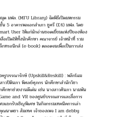
สมุด มฟล. (MFU Library) จัดพิธีเปิดมหกรรม
ชั้น 5 อาคารพลเอกสำเภา ชูศรี (E4) มฟล. โดย
mart User ให้แก่นักอ่านยอดเยี่ยมแห่งปีของห้อง
ปิดให้ทั้งนักศึกษา คณาจารย์ เจ้าหน้าที่ รวม
ิเล็กทรอนิกส์ (e-book) ตลอดจนเพื่อเป็นการส่ง
รูบรรณารักษ์ (Upskill&Reskill) : พลิกโฉม
สาวปิตินภา พิศลย์ศุภกร นักศึกษาสำนักวิชา
่ นักศึกษาช่วยงานดีเด่น เช่น นางสาวศินภา นามพัน
oard Game and VR ของศูนย์บรรณสารและสื่อการ
 พบแขกรับเชิญพิเศษ ในกิจกรรมเทคนิคการเล่า
ากร คุณนาตยา ส้มเทศ เจ้าของเพจ I am debby