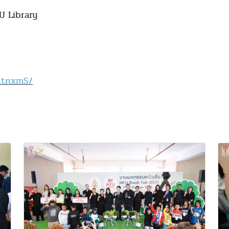
FU Library
11tnxmS/