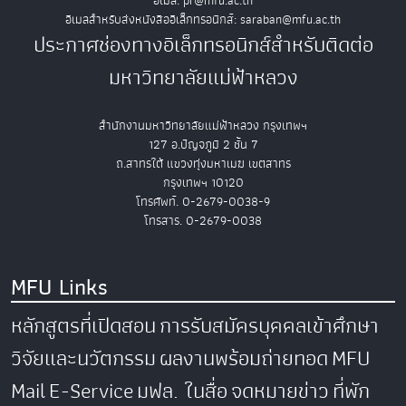
อีเมล: pr@mfu.ac.th
อีเมลสำหรับส่งหนังสืออิเล็กทรอนิกส์: saraban@mfu.ac.th
ประกาศช่องทางอิเล็กทรอนิกส์สำหรับติดต่อ
มหาวิทยาลัยแม่ฟ้าหลวง
สำนักงานมหาวิทยาลัยแม่ฟ้าหลวง กรุงเทพฯ
127 อ.ปัญจภูมิ 2 ชั้น 7
ถ.สาทรใต้ แขวงทุ่งมหาเมฆ เขตสาทร
กรุงเทพฯ 10120
โทรศัพท์. 0-2679-0038-9
โทรสาร. 0-2679-0038
MFU Links
หลักสูตรที่เปิดสอน
การรับสมัครบุคคลเข้าศึกษา
วิจัยและนวัตกรรม
ผลงานพร้อมถ่ายทอด
MFU
Mail
E-Service
มฟล. ในสื่อ
จดหมายข่าว
ที่พัก