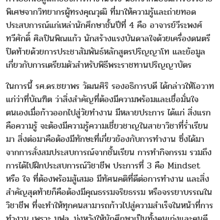
พิเศษจากวิทยากรผู้ทรงคุณวุฒิ ที่มาให้ความรู้และถ่ายทอด
ประสบการณ์แก่เหล่านักศึกษาชั้นปีที่ 4 คือ อาจารย์วีระพงศ์
ทวีศักดิ์ ศิลปินพิณแก้ว นักสร้างแรงบันดาลใจด้วยเครื่องดนตรี
ปิดท้ายด้วยการประชาสัมพันธ์หลักสูตรปริญญาโท และข้อมูล
เกี่ยวกับการเตรียมตัวสำหรับพิธีพระราชทานปริญญาบัตร
ในการนี้ รศ.ดร.ชยาพร วัฒนศิริ รองอธิการบดี ได้กล่าวให้โอวาท
แก่ว่าที่บัณฑิต ว่าสิ่งสำคัญที่ต้องมีความพร้อมและเชื่อมั่นใจ
ตนเองเมื่อก้าวออกไปสู่วัยทำงาน มีหลายประการ ได้แก่ สิ่งแรก
คือความรู้ จะต้องมีความรู้ความเชี่ยวชาญในสาขาวิชาที่ร่ำเรียน
มา สิ่งต่อมาคือต้องมีทักษะที่เกี่ยวข้องกับการทำงาน ซึ่งได้มา
จากการสั่งสมประสบการณ์จากชั้นเรียน การทำกิจกรรม รวมถึง
การได้ไปฝึกประสบการณ์วิชาชีพ ประการที่ 3 คือ Mindset
หรือ ใจ ที่ต้องพร้อมสู้เสมอ มีทัศนคติที่ดีต่อการทำงาน และสิ่ง
สำคัญสุดท้ายก็คือต้องมีคุณธรรมจริยธรรม หรือจรรยาบรรณใน
วิชาชีพ ที่จะทำให้ทุกคนสามารถก้าวไปสู่ความสำเร็จในหน้าที่การ
ทำงาน เพราะ มฟล. มุ่งหวังให้นักศึกษาเป็นทั้งคนเก่งและคนดี