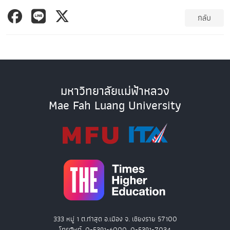
กลับ
มหาวิทยาลัยแม่ฟ้าหลวง
Mae Fah Luang University
333 หมู่ 1 ต.ท่าสุด อ.เมือง จ. เชียงราย 57100
โทรศัพท์. 0-5391-6000, 0-5391-7034