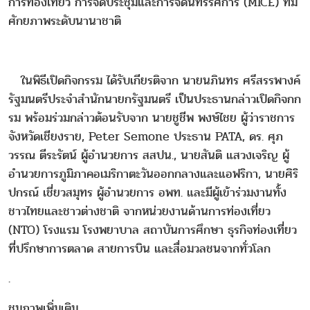
การท่องเที่ยว การจัดประชุมและการจัดนิทรรศการ (MICE) ที่มี
ศักยภาพระดับนานาชาติ
ในพิธีเปิดกิจกรรม ได้รับเกียรติจาก นายนภินทร ศรีสรรพางค์
รัฐมนตรีประจำสำนักนายกรัฐมนตรี เป็นประธานกล่าวเปิดกิจกก
รม พร้อมร่วมกล่าวต้อนรับจาก นายชูชีพ พงษ์ไชย ผู้ว่าราชการ
จังหวัดเชียงราย, Peter Semone ประธาน PATA, ดร. ศุภ
วรรณ ตีระรัตน์ ผู้อำนวยการ สสปน., นายสันติ แสวงเจริญ ผู้
อำนวยการภูมิภาคอเมริกาตะวันออกกลางและแอฟริกา, นายศิริ
ปกรณ์ เชี่ยวสมุทร ผู้อำนวยการ อพท. และมีผู้เข้าร่วมงานทั้ง
ชาวไทยและชาวต่างชาติ จากหน่วยงานด้านการท่องเที่ยว
(NTO) โรงแรม โรงพยาบาล สถาบันการศึกษา ธุรกิจท่องเที่ยว
ที่ปรึกษาการตลาด สายการบิน และสื่อมวลชนจากทั่วโลก
.
ชมภาพเพิ่มเติม