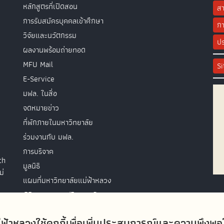
หลักสูตรที่เปิดสอน
สา
การรับสมัครบุคคลเข้าศึกษา
กา
วิจัยและนวัตกรรม
ปร
ผลงานพร้อมถ่ายทอด
MFU Mail
S
E-Service
มฟล. ในสื่อ
จดหมายข่าว
ที่พักภายในมหาวิทยาลัย
ร่วมงานกับ มฟล.
การบริจาค
th
มูลนิธิ
ม่
แผนที่มหาวิทยาลัยแม่ฟ้าหลวง
พิธีพระราชทานปริญญาบัตร
ติดต่อสอบถาม
่ฟ้าหลวงใช้คุกกี้เพื่อเพิ่มประสบการณ์และความพึงพ