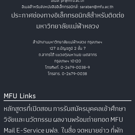
อีเมล: pr@mfu.ac.th
อีเมลสำหรับส่งหนังสืออิเล็กทรอนิกส์: saraban@mfu.ac.th
ประกาศช่องทางอิเล็กทรอนิกส์สำหรับติดต่อ
มหาวิทยาลัยแม่ฟ้าหลวง
สำนักงานมหาวิทยาลัยแม่ฟ้าหลวง กรุงเทพฯ
127 อ.ปัญจภูมิ 2 ชั้น 7
ถ.สาทรใต้ แขวงทุ่งมหาเมฆ เขตสาทร
กรุงเทพฯ 10120
โทรศัพท์. 0-2679-0038-9
โทรสาร. 0-2679-0038
MFU Links
หลักสูตรที่เปิดสอน
การรับสมัครบุคคลเข้าศึกษา
วิจัยและนวัตกรรม
ผลงานพร้อมถ่ายทอด
MFU
Mail
E-Service
มฟล. ในสื่อ
จดหมายข่าว
ที่พัก