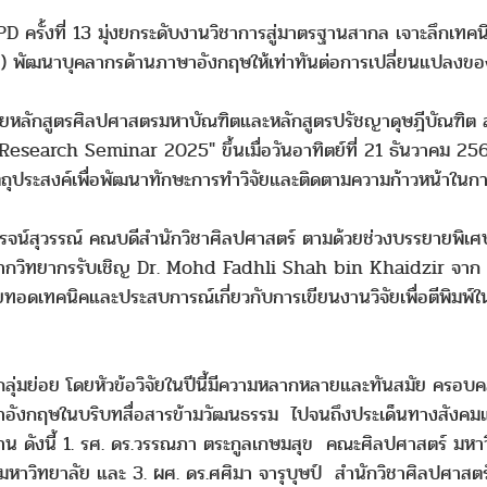
EPD ครั้งที่ 13 มุ่งยกระดับงานวิชาการสู่มาตรฐานสากล เจาะลึ
D) พัฒนาบุคลากรด้านภาษาอังกฤษให้เท่าทันต่อการเปลี่ยนแปลงข
โดยหลักสูตรศิลปศาสตรมหาบัณฑิตและหลักสูตรปรัชญาดุษฎีบัณฑิต 
Research Seminar 2025" ขึ้นเมื่อวันอาทิตย์ที่ 21 ธันวาคม 25
ประสงค์เพื่อพัฒนาทักษะการทำวิจัยและติดตามความก้าวหน้าในกา
 รุ่งโรจน์สุวรรณ์ คณบดีสำนักวิชาศิลปศาสตร์ ตามด้วยช่วงบรรยายพิ
ิจากวิทยากรรับเชิญ Dr. Mohd Fadhli Shah bin Khaidzir จา
ดเทคนิคและประสบการณ์เกี่ยวกับการเขียนงานวิจัยเพื่อตีพิมพ์ใ
ย่อย โดยหัวข้อวิจัยในปีนี้มีความหลากหลายและทันสมัย ครอบคลุม
กฤษในบริบทสื่อสารข้ามวัฒนธรรม ไปจนถึงประเด็นทางสังคมและสื่
่าน ดังนี้ 1. รศ. ดร.วรรณภา ตระกูลเกษมสุข คณะศิลปศาสตร์ มหาว
าวิทยาลัย และ 3. ผศ. ดร.ศศิมา จารุบุษป์ สำนักวิชาศิลปศาสตร