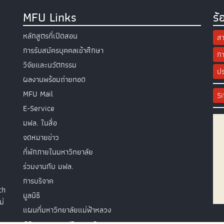
MFU Links
ร้
หลักสูตรที่เปิดสอน
สา
การรับสมัครบุคคลเข้าศึกษา
กา
วิจัยและนวัตกรรม
ปร
ผลงานพร้อมถ่ายทอด
MFU Mail
S
E-Service
มฟล. ในสื่อ
จดหมายข่าว
ที่พักภายในมหาวิทยาลัย
ร่วมงานกับ มฟล.
การบริจาค
th
มูลนิธิ
ม่
แผนที่มหาวิทยาลัยแม่ฟ้าหลวง