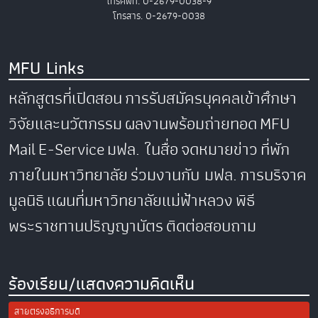
โทรศัพท์. 0-2679-0038-9
โทรสาร. 0-2679-0038
MFU Links
หลักสูตรที่เปิดสอน
การรับสมัครบุคคลเข้าศึกษา
วิจัยและนวัตกรรม
ผลงานพร้อมถ่ายทอด
MFU
Mail
E-Service
มฟล. ในสื่อ
จดหมายข่าว
ที่พัก
ภายในมหาวิทยาลัย
ร่วมงานกับ มฟล.
การบริจาค
มูลนิธิ
แผนที่มหาวิทยาลัยแม่ฟ้าหลวง
พิธี
พระราชทานปริญญาบัตร
ติดต่อสอบถาม
ร้องเรียน/แสดงความคิดเห็น
สายตรงอธิการบดี