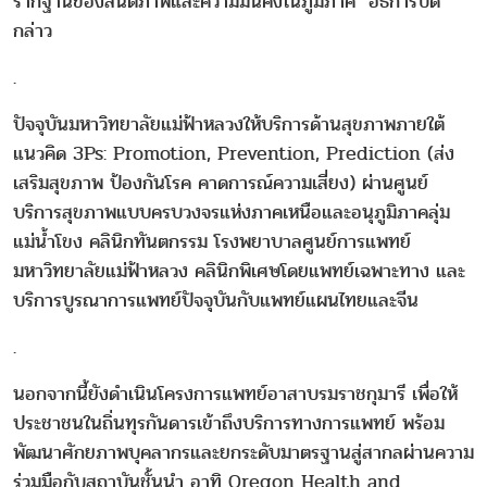
รากฐานของสันติภาพและความมั่นคงในภูมิภาค" อธิการบดี
กล่าว
.
ปัจจุบันมหาวิทยาลัยแม่ฟ้าหลวงให้บริการด้านสุขภาพภายใต้
แนวคิด 3Ps: Promotion, Prevention, Prediction (ส่ง
เสริมสุขภาพ ป้องกันโรค คาดการณ์ความเสี่ยง) ผ่านศูนย์
บริการสุขภาพแบบครบวงจรแห่งภาคเหนือและอนุภูมิภาคลุ่ม
แม่น้ําโขง คลินิกทันตกรรม โรงพยาบาลศูนย์การแพทย์
มหาวิทยาลัยแม่ฟ้าหลวง คลินิกพิเศษโดยแพทย์เฉพาะทาง และ
บริการบูรณาการแพทย์ปัจจุบันกับแพทย์แผนไทยและจีน
.
นอกจากนี้ยังดำเนินโครงการแพทย์อาสาบรมราชกุมารี เพื่อให้
ประชาชนในถิ่นทุรกันดารเข้าถึงบริการทางการแพทย์ พร้อม
พัฒนาศักยภาพบุคลากรและยกระดับมาตรฐานสู่สากลผ่านความ
ร่วมมือกับสถาบันชั้นนำ อาทิ Oregon Health and