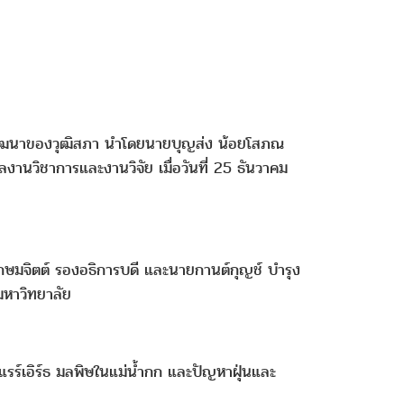
ละพัฒนาของวุฒิสภา นำโดยนายบุญส่ง น้อยโสภณ
านวิชาการและงานวิจัย เมื่อวันที่ 25 ธันวาคม
เกษมจิตต์ รองอธิการบดี และนายกานต์กุญช์ บำรุง
มหาวิทยาลัย
แรร์เอิร์ธ มลพิษในแม่น้ำกก และปัญหาฝุ่นและ