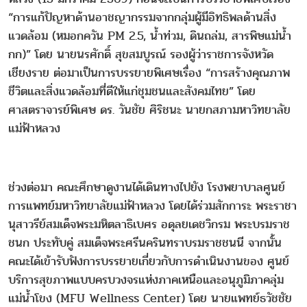
“การแก้ปัญหาด้านอาชญากรรมจากกลุ่มผู้มีอิทธิพลด้านสิ่ง
แวดล้อม (หมอกควัน PM 2.5, น้ำท่วม, ดินถล่ม, สารพิษแม่น้ำ
กก)” โดย นายนรศักดิ์ สุขสมบูรณ์ รองผู้ว่าราชการจังหวัด
เชียงราย ต่อมาเป็นการบรรยายพิเศษเรื่อง “การสร้างคุณภาพ
ชีวิตและสิ่งแวดล้อมที่ดีให้แก่ชุมชนและสังคมไทย” โดย
ศาสตราจารย์พิเศษ ดร. วันชัย ศิริชนะ นายกสภามหาวิทยาลัย
แม่ฟ้าหลวง
ช่วงต่อมา คณะศึกษาดูงานได้เดินทางไปยัง โรงพยาบาลศูนย์
การแพทย์มหาวิทยาลัยแม่ฟ้าหลวง โดยได้ร่วมสักการะ พระราชา
นุสาวรีย์สมเด็จพระมหิตลาธิเบศร อดุลยเดชวิกรม พระบรมราช
ชนก ประทับคู่ สมเด็จพระศรีนครินทราบรมราชชนนี จากนั้น
คณะได้เข้ารับฟังการบรรยายเกี่ยวกับการดำเนินงานของ ศูนย์
บริการสุขภาพแบบครบวงจรแห่งภาคเหนือและอนุภูมิภาคลุ่ม
แม่น้ำโขง (MFU Wellness Center) โดย นายแพทย์ธวัชชัย