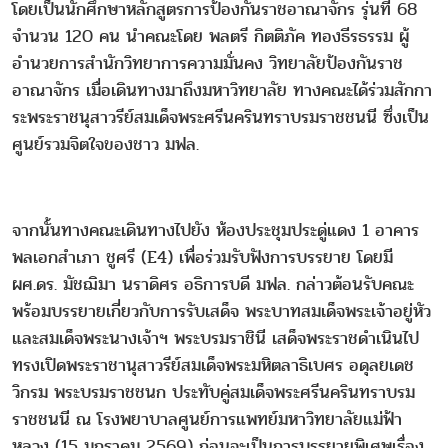
โดยเป็นนักศึกษาหลักสูตรการป้องกันราชอาณาจักร รุ่นที่ 68
จำนวน 120 คน นำคณะโดย พลตรี กิตติภัค ทองธีรธรรม ผู้
อำนวยการสำนักวิทยาการความมั่นคง วิทยาลัยป้องกันราช
อาณาจักร เมื่อเดินทางมาถึงมหาวิทยาลัย ทางคณะได้ร่วมสักกา
ระพระราชนุสาวรีย์สมเด็จพระศรีนครินทราบรมราชชนนี ซึ่งเป็น
ศูนย์รวมจิตใจของชาว มฟล.
จากนั้นทางคณะเดินทางไปยัง ห้องประชุมประดู่แดง 1 อาคาร
พลเอกสำเภา ชูศรี (E4) เพื่อร่วมรับฟังการบรรยาย โดยมี
ผศ.ดร. มัชฌิมา นราดิศร อธิการบดี มฟล. กล่าวต้อนรับคณะ
พร้อมบรรยายเกี่ยวกับการรับเสด็จ พระบาทสมเด็จพระเจ้าอยู่หัว
และสมเด็จพระนางเจ้าฯ พระบรมราชินี เสด็จพระราชดำเนินไป
ทรงเปิดพระราชานุสาวรีย์สมเด็จพระมหิตลาธิเบศร อดุลยเดช
วิกรม พระบรมราชชนก ประทับคู่สมเด็จพระศรีนครินทราบรม
ราชชนนี ณ โรงพยาบาลศูนย์การแพทย์มหาวิทยาลัยแม่ฟ้า
หลวง (15 มกราคม 2569) ก่อนจะเป็นการบรรยายพิเศษเรื่อง