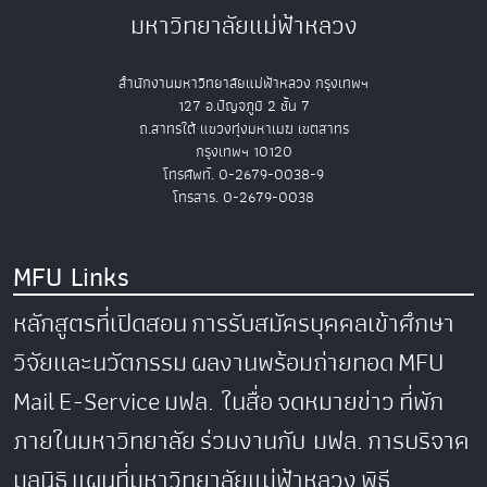
มหาวิทยาลัยแม่ฟ้าหลวง
สำนักงานมหาวิทยาลัยแม่ฟ้าหลวง กรุงเทพฯ
127 อ.ปัญจภูมิ 2 ชั้น 7
ถ.สาทรใต้ แขวงทุ่งมหาเมฆ เขตสาทร
กรุงเทพฯ 10120
โทรศัพท์. 0-2679-0038-9
โทรสาร. 0-2679-0038
MFU Links
หลักสูตรที่เปิดสอน
การรับสมัครบุคคลเข้าศึกษา
วิจัยและนวัตกรรม
ผลงานพร้อมถ่ายทอด
MFU
Mail
E-Service
มฟล. ในสื่อ
จดหมายข่าว
ที่พัก
ภายในมหาวิทยาลัย
ร่วมงานกับ มฟล.
การบริจาค
มูลนิธิ
แผนที่มหาวิทยาลัยแม่ฟ้าหลวง
พิธี