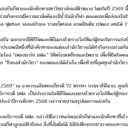
งขันกีฬาของนักศึกษามหาวิทยาลัยแม่ฟ้าหลวง โดยในปี 2569 นี้ จั
้เข้าร่วมกิจกรรมมีความสามัคคีและมีน้ำใจนักกีฬา ตลอดจนเพื่อส่งเสร
อล ฟุตซอล วอลเล่ย์บอล บาสเก็ตบอล แบดมินตัน เปตอง เคนโด้ ว่า
ขัน นอกจากมีพิธีปิดและพิธีมอบถ้วยรางวัลให้แก่ผู้ชนะในการแข่งขั
กประเพณีหนึ่งที่นักศึกษาของแต่ละสำนักวิชาจะได้ทำกิจกรรมร่วมกันร
วมกันร้อง “เพลงมาร์ช มฟล.” ให้พร้อมเพรียงและไพเราะ เพื่อพิชิต
ร “ชิงธงสำนักวิชา” ของตนเองได้สำเร็จ เพื่อท้ายที่สุดทุกสำนักว
2569” ณ อาคารเฉลิมพระเกียรติ 72 พรรษา บรมราชินีนาถ, ศูนย์กีฬ
ิการบดี มฟล. เป็นประธานในพิธีปิดและมอบถ้วยรางวัลให้แก่ผู้ชนะก
 ประจำปีการศึกษา 2568 กล่าวรายงานสรุปผลการแข่งขัน
งอธิการบดี มฟล. กล่าวให้โอวาทแก่คณะนักกีฬาและนักศึกษาที่เข้าร
ฬาลูกแม่ฟ้าชิงธง สิ่งที่สัมผัสได้ ไม่ใช่เพียงบรรยากาศของการแ