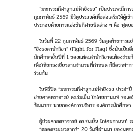
“มหกรรมกีฬาลูกแม่ฟ้าชิงธง” เป็นประเพณีการแข่
กุมภาพันธ์ 2569 มีวัตุประสงค์เพื่อส่งเสริมให้ผู
ประกอบด้วยการแข่งขันกีฬาชนิดต่าง ๆ คือ ฟุตบ
ในวันที่ 22 กุมภาพันธ์ 2569 วันสุดท้ายการแข่ง
“ชิงธงสานักวิชา” (Fight for Flag) ซึ่งนับเป็นอี
นักศึกษาชั้นปีที่ 1 ของแต่ละสำนักวิชาจะต้องร่
เพื่อให้ยกธงเขียวตามจำนวนที่กำหนด ก็ถือว่าทำกา
ร่วมกัน
ในพิธีปิด “มหกรรมกีฬาลูกแม่ฟ้าชิงธง ประจำปี 
ช่วยศาสตราจารย์ ดร.ร่มเย็น โกไศยกานนท์ รองอธ
วัฒนากร นายกองค์การบริหาร องค์การนักศึกษา
ผู้ช่วยศาสตราจารย์ ดร.ร่มเย็น โกไศยกานนท์ รอ
“ตลอดระยะเวลากว่า 20 วันที่ผ่านมา ของมหกรรมกี