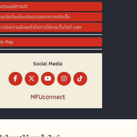
ยตรงอธิการบดี
รแจ้งเรื่องร้องเรียน/แสดงความคิดเห็น
ะเมินความพึงพอใจในการใช้งานเว็บไซต์ มฟล.
ite Map
Social Media
MFUconnect