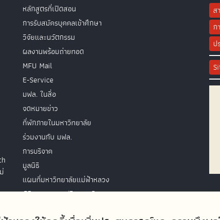
หลักสูตรที่เปิดสอน
สา
การรับสมัครบุคคลเข้าศึกษา
กา
วิจัยและนวัตกรรม
ปร
ผลงานพร้อมถ่ายทอด
MFU Mail
S
E-Service
มฟล. ในสื่อ
จดหมายข่าว
ที่พักภายในมหาวิทยาลัย
ร่วมงานกับ มฟล.
การบริจาค
th
มูลนิธิ
ม่
แผนที่มหาวิทยาลัยแม่ฟ้าหลวง
พิธีพระราชทานปริญญาบัตร
ติดต่อสอบถาม