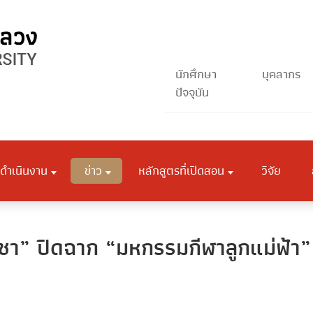
นักศึกษา
บุคลากร
ปัจจุบัน
ดำเนินงาน
ข่าว
หลักสูตรที่เปิดสอน
วิจัย
ชา” ปิดฉาก “มหกรรมกีฬาลูกแม่ฟ้า” ส