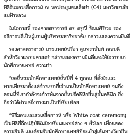
พิธีรับมอบเสื้อกาวน์ ณ หอประชุมสมเด็จย่า (C4) มหาวิทยาลัย
แม่ฟ้าหลวง
ในโอกาสนี้ รองศาสตราจารย์ ดร. ดรุณี วัฒนศิริเวช รอง
อธิการบดีเป็นผู้แทนผู้บริหารมหาวิทยาลัย กล่าวแสดงความยินดี
รองศาสตราจารย์ นายแพทย์ปรีชา สุนทรานันท์ คณบดี
สำนักวิชาแพทยศาสตร์ กล่าวแสดงความยินดีและให้โอวาทแก่
นักศึกษาแพทย์ ความว่า
“ขอชื่นชมนักศึกษาแพทย์ชั้นปีที่ 4 ทุกคน ที่ตั้งใจและ
พากเพียรมาตั้งแต่ก้าวแรกที่เข้ามาเป็นนักศึกษาแพทย์ จนถึง
ตอนนี้ที่เรากำลังจะก้าวพ้นจากชั้นปรีคลินิกขึ้นสู่ชั้นคลินิก ซึ่ง
ถือว่าได้ผ่านครึ่งทางมาเป็นที่เรียบร้อย
“พิธีมอบและสวมเสื้อกาวน์ หรือ White coat ceremony
เป็นพิธีที่ถือปฏิบัติในโรงเรียนแพทย์ต่าง ๆ ทั่วโลก เพื่อแสดง
ความยินดี และต้อนรับนักศึกษาแพทย์ที่จะเข้าสู่เส้นทางวิชาชีพ