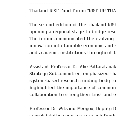
—----------------------------
Thailand RISE Fund Forum "RISE UP THA
.
The second edition of the Thailand RIS
opening a regional stage to bridge res
The forum communicated the evolving ro
innovation into tangible economic and s
and academic institutions throughout t
.
Assistant Professor Dr. Ake Pattaratan
Strategy Subcommittee, emphasized that
system-based research funding body to 
highlighted the importance of communi
collaboration to strengthen trust and e
.
Professor Dr. Witsanu Meeyou, Deputy D
consolidatethe country's research fundi