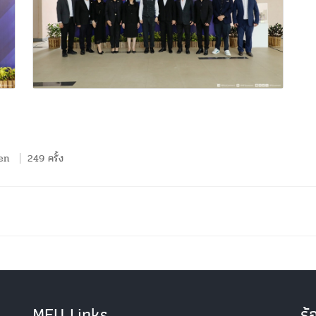
en
249 ครั้ง
MFU Links
ร้