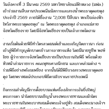
วันอังคารที่ 3 มีนาคม 2569 มหาวิทยาลัยแม่ฟ้าหลวง (มฟล.)
เข้าร่วมงานสืบสานประเพณีนมัสการและสรงน้ำพระธาตุดอยตุง
ประจำปี 2569 ภายใต้ชื่องาน "2,008 ปีสืบมา หกเป็งล่องฟ้า
ไหว้สาพระธาตุดอยตุง" ณ วัดพระธาตุดอยตุง อำเภอแม่สาย
จังหวัดเชียงราย โดยมีจังหวัดเชียงรายเป็นเจ้าภาพจัดงาน
.
งานเริ่มต้นด้วยพิธีทำวัตรสวดมนต์เช้าและเจริญจิตภาวนา ก่อน
เข้าสู่พิธีทำบุญตักบาตรข้าวสารอาหารแห้ง โดยมีนายชูชีพ พงษ์
ไชย ผู้ว่าราชการจังหวัดเชียงรายเป็นประธานในพิธี พร้อมด้วย
หัวหน้าส่วนราชการ คณะพุทธศาสนิกชน และภาคส่วนต่าง ๆ
ร่วมพิธีอย่างพร้อมเพรียง จากนั้นได้มีพิธีบวงสรวงพระธาตุดอย
ตุง โดยพราหมณ์ประกอบพิธีตามโบราณราชประเพณี
.
กิจกรรมสำคัญมีการตั้งขบวนแห่เครื่องสักการะอันยิ่งใหญ่
ตระการตา นำโดยขบวนเชิญน้ำสรงพระราชทานและผ้าไตร
พระราชทานในพระบาทสมเด็จพระเจ้าอยู่หัว สมเด็จพระนางเจ้าฯ