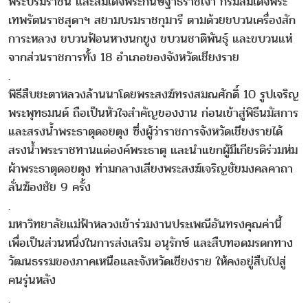
พระบรมราชินี และสมเด็จพระกนิษฐาธิราชเจ้า กรมสมเด็จพระ
เทพรัตนราชสุดาฯ สยามบรมราชกุมารี ตามด้วยขบวนเครื่องสัก
การะหลวง ขบวนฟ้อนหางนกยูง ขบวนชาติพันธุ์ และขบวนแห่
จากส่วนราชการทั้ง 18 อำเภอของจังหวัดเชียงราย
.
พิธีสืบชะตาหลวงล้านนาโดยพระสงฆ์ทรงสมณศักดิ์ 10 รูปเจริญ
พระพุทธมนต์ ถือเป็นหัวใจสำคัญของงาน ก่อนเข้าสู่พิธีนมัสการ
และสรงน้ำพระธาตุดอยตุง ซึ่งผู้ว่าราชการจังหวัดเชียงรายได้
สรงน้ำพระราชทานแด่องค์พระธาตุ และนำแขกผู้มีเกียรติร่วมห่ม
ผ้าพระธาตุดอยตุง ท่ามกลางเสียงพระสงฆ์เจริญชัยมงคลคาถา
ลั่นฆ้องชัย 9 ครั้ง
.
มหาวิทยาลัยแม่ฟ้าหลวงเข้าร่วมงานประเพณีอันทรงคุณค่านี้
เพื่อเป็นส่วนหนึ่งในการส่งเสริม อนุรักษ์ และสืบทอดมรดกทาง
วัฒนธรรมของภาคเหนือและจังหวัดเชียงราย ให้คงอยู่สืบไปสู่
คนรุ่นหลัง
.