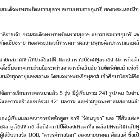
รมสมเด็จพระเทพรัตนราชสุดาฯ สยามบรมราชกุมารี ทอดพระเนตรนิท
ฐาธิราชเจ้า กรมสมเด็จพระเทพรัตนราชสุดาฯ สยามบรมราชกุมารี เส
ังหวัดเชียงราย ทอดพระเนตรนิทรรศการผลงานพุทธศิลปกรรมและผลิ
ชนะ นายกสภามหาวิทยาลัยแม่ฟ้าหลวง กราบบังคมทูลรายงานภารกิจด
ั้งขึ้นจากความร่วมมือระหว่างอาจารย์เฉลิมชัย โฆษิตพิพัฒน์ แห่งวัด
ู้สนใจทุกอายุและสถานะ โดยเฉพาะพระภิกษุสงฆ์ เข้าศึกษาโดยไม่คิดค
ด้จัดการเรียนการสอนมาแล้ว 5 รุ่น มีผู้เรียนรวม 241 รูป/คน ในจำน
พณีและงานสร้างสรรค์รวม 421 ผลงาน และร่วมบูรณะศาสนสถานแล้
ผู้เรียนและคณาจารย์หลักสูตร อาทิ "ฟ้อนบูชา" และ "สีสันแห่งศร
ระผล คูเวียงหวาย สื่อถึงความปีติของเทวดาที่แวดล้อมพระสัมมาสัม
ผู้ได้รับรางวัล UOB, "สวรรค์ทางโลก" ของนายนพพล คัตสงค์ ซึ่งเป