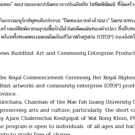
ิ์มงคล" ผลงานออกแบบโดยอาจารย์เฉลิมชัย โฆษิตพิพัฒน์ ที่จัดสร
ิจกรรมอนุรักษ์พุทธศิลปกรรม "ปิดทองลายคำล้านนา" โดยนายทรงเ
ร้างแม่พิมพ์ลายฉลุบนพื้นรักสีดำโดยติดแผ่นทองคำเปลว ซึ่งสื
ร้อมทั้งทอดพระเนตรผลิตภัณฑ์วิสาหกิจชุมชน (OTOP) ของจังหวั
iews Buddhist Art and Community Enterprise Product
g the Royal Commencement Ceremony, Her Royal Highne
dhist artworks and community enterprise (OTOP) produ
vince. .
 Sirichana, Chairman of the Mae Fah Luang University C
 preserving arts and culture, particularly the short-
ng Ajarn Chalermchai Kositpipat of Wat Rong Khun, P
he program is open to individuals of all ages and ba
ty to study free of charge.