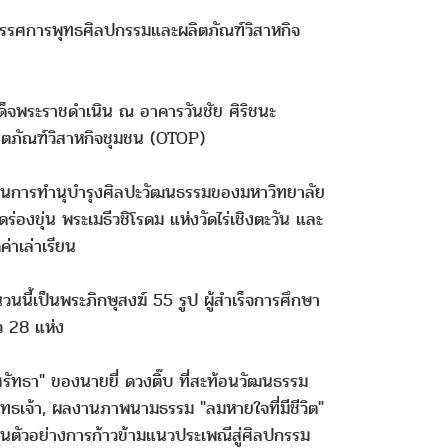
รรศการพุทธศิลปกรรมและผลิตภัณฑ์วิสาหกิจ
ด็จพระราชดำเนิน ณ อาคารวันชัย ศิริชนะ
ตภัณฑ์วิสาหกิจชุมชน (OTOP)
้านการทำนุบำรุงศิลปะวัฒนธรรมของมหาวิทยาลัย
ร่องขุ่น พระเมธีวชิโรดม แห่งวัดไร่เชิงตะวัน และ
่าเล่าเรียน
วนนี้เป็นพระภิกษุสงฆ์ 55 รูป ผู้สำเร็จการศึกษา
ว 28 แห่ง
ัทธา" ของนายยี่ ดวงติ๊บ ที่สะท้อนวัฒนธรรม
พุทธเจ้า, ผลงานภาพนามธรรม "ลมหายใจที่มีชีวิต"
็นตัวอย่างการก้าวข้ามแนวประเพณีสู่ศิลปกรรม