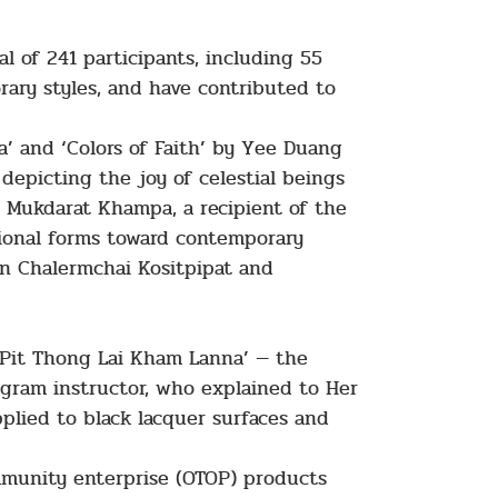
l of 241 participants, including 55
ary styles, and have contributed to
’ and ‘Colors of Faith’ by Yee Duang
 depicting the joy of celestial beings
s Mukdarat Khampa, a recipient of the
itional forms toward contemporary
rn Chalermchai Kositpipat and
 ‘Pit Thong Lai Kham Lanna’ — the
ogram instructor, who explained to Her
pplied to black lacquer surfaces and
ommunity enterprise (OTOP) products