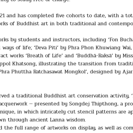
 and has completed five cohorts to date, with a tota
ks of Buddhist art in both traditional and contempor
rks by students and instructors, including ‘Fon Bucha
d ways of life; ‘Deva Piti’ by Phra Phon Khuwiang Wai,
act works ‘Breath of Life’ and ‘Buddhā-Raksā’ by Mis
ppol Khatsong, illustrating the transition from trad
‘Phra Phuttha Ratchasawat Mongkol’, designed by Aja
rved a traditional Buddhist art conservation activity,
d lacquerwork — presented by Songdej Thipthong, a pr
ique, in which intricately cut stencil patterns are a
down through ancient Lanna wisdom.
 the full range of artworks on display, as well as c