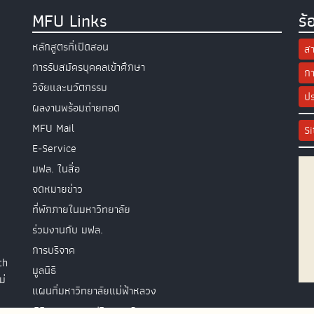
MFU Links
ร้
หลักสูตรที่เปิดสอน
สา
การรับสมัครบุคคลเข้าศึกษา
กา
วิจัยและนวัตกรรม
ปร
ผลงานพร้อมถ่ายทอด
MFU Mail
S
E-Service
มฟล. ในสื่อ
จดหมายข่าว
ที่พักภายในมหาวิทยาลัย
ร่วมงานกับ มฟล.
การบริจาค
th
มูลนิธิ
ม่
แผนที่มหาวิทยาลัยแม่ฟ้าหลวง
พิธีพระราชทานปริญญาบัตร