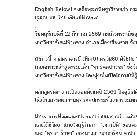
English Below] สมเด็จพระกนิษฐาธิราชเจ้า ก
ชุมชน มหาวิทยาลัยแม่ฟ้าหลวง
.
วันพฤหัสบดีที่ 12 มีนาคม 2569 สมเด็จพระกนิษ
มหาวิทยาลัยแม่ฟ้าหลวง อำเภอเมืองเชียงราย จ
.
ในการนี้ ศาสตราจารย์ (พิเศษ) ดร.วันชัย ศิริ
โดยเฉพาะหลักสูตรระยะสั้น "พุทธศิลปกรรม" ซึ่งจัดต
มหาวิทยาลัยแม่ฟ้าหลวง โดยมุ่งเน้นเปิดโอกาสให้ผ
.
หลักสูตรดังกล่าวเปิดสอนตั้งแต่ปี 2564 ปัจจุบันไ
ได้สร้างสรรค์ผลงานพุทธศิลปกรรมทั้งแนวประเ
.
นิทรรศการที่จัดแสดงประกอบด้วยผลงานโดดเด่นของ
และวิถีชีวิตชาวไทยใหญ่ล้านนา, "เทวาปิติ" ของพ
และ "พุทธา-รักษา" ของนางสาวมุกดารัศมิ์ คำปา 