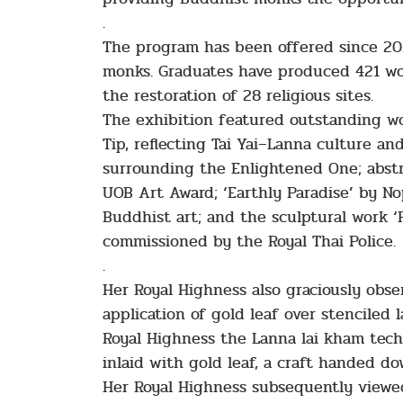
.
The program has been offered since 2021
monks. Graduates have produced 421 wor
the restoration of 28 religious sites.
The exhibition featured outstanding wo
Tip, reflecting Tai Yai–Lanna culture an
surrounding the Enlightened One; abstr
UOB Art Award; ‘Earthly Paradise’ by No
Buddhist art; and the sculptural work 
commissioned by the Royal Thai Police.
.
Her Royal Highness also graciously obse
application of gold leaf over stencile
Royal Highness the Lanna lai kham techn
inlaid with gold leaf, a craft handed 
Her Royal Highness subsequently viewed