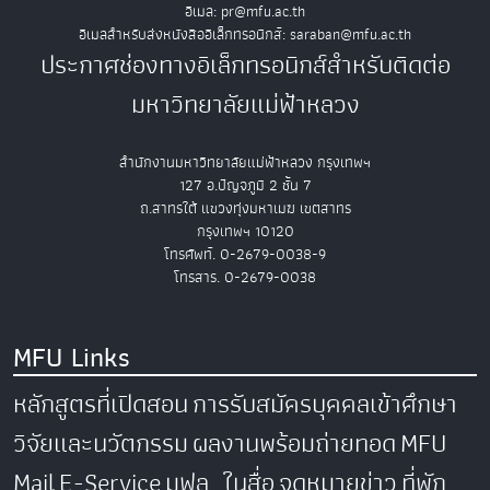
อีเมล: pr@mfu.ac.th
อีเมลสำหรับส่งหนังสืออิเล็กทรอนิกส์: saraban@mfu.ac.th
ประกาศช่องทางอิเล็กทรอนิกส์สำหรับติดต่อ
มหาวิทยาลัยแม่ฟ้าหลวง
สำนักงานมหาวิทยาลัยแม่ฟ้าหลวง กรุงเทพฯ
127 อ.ปัญจภูมิ 2 ชั้น 7
ถ.สาทรใต้ แขวงทุ่งมหาเมฆ เขตสาทร
กรุงเทพฯ 10120
โทรศัพท์. 0-2679-0038-9
โทรสาร. 0-2679-0038
MFU Links
หลักสูตรที่เปิดสอน
การรับสมัครบุคคลเข้าศึกษา
วิจัยและนวัตกรรม
ผลงานพร้อมถ่ายทอด
MFU
Mail
E-Service
มฟล. ในสื่อ
จดหมายข่าว
ที่พัก