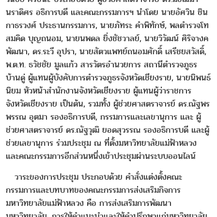
นราดิศร อธิการบดี และคณะกรรมการฯ นำโดย นายอัศวิน ชิน
กาธรวงศ์ ประธานกรรมการ, นายภัทระ คำพิทักษ์, พลตำรวจโท
สมคิด บุญถนอม, นายนพดล ยิ่งชัชวาลย์, นายวิวัฒน์ ศิริจางค
พัฒนา, ดร.ระวี อุปรา, นายสัตวแพทย์ถนอมศักดิ์ เสรีชยสวัสดิ์,
พ.ต.ท. ธวัชชัย มูลแก้ว สารวัตรอำนวยการ สถานีตำรวจภูธร
บ้านดู่ ผู้แทนผู้บังคับการตำรวจภูธรจังหวัดเชียงราย, นายนิพนธ์
นิยม หัวหน้าสำนักงานจังหวัดเชียงราย ผู้แทนผู้ว่าราชการ
จังหวัดเชียงราย เป็นต้น, รวมทั้ง ผู้ช่วยศาสตราจารย์ ดร.ณัฐพร
พรรณ อุตมา รองอธิการบดี, กรรมการและเลขานุการ และ ผู้
ช่วยศาสตราจารย์ ดร.ณัฐวุฒิ ยอดสุวรรณ รองอธิการบดี และผู้
ช่วยเลขานุการ ร่วมประชุม ณ ที่ตั้งมหาวิทยาลัยแม่ฟ้าหลวง
และคณะกรรมการอีกส่วนหนึ่งเข้าประชุมผ่านระบบออนไลน์
วาระของการประชุม ประกอบด้วย คำสั่งแต่งตั้งคณะ
กรรมการและบทบาทของคณะกรรมการส่งเสริมกิจการ
มหาวิทยาลัยแม่ฟ้าหลวง คือ การส่งเสริมการพัฒนา
มหาวิทยาลัย, การให้คำแนะนำและให้คำปรึกษาแก่มหาวิทยาลัย,