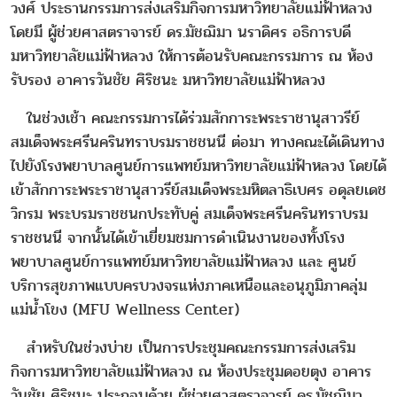
วงศ์ ประธานกรรมการส่งเสริมกิจการมหาวิทยาลัยแม่ฟ้าหลวง
โดยมี ผู้ช่วยศาสตราจารย์ ดร.มัชฌิมา นราดิศร อธิการบดี
มหาวิทยาลัยแม่ฟ้าหลวง ให้การต้อนรับคณะกรรมการ ณ ห้อง
รับรอง อาคารวันชัย ศิริชนะ มหาวิทยาลัยแม่ฟ้าหลวง
ในช่วงเช้า คณะกรรมการได้ร่วมสักการะพระราชานุสาวรีย์
สมเด็จพระศรีนครินทราบรมราชชนนี ต่อมา ทางคณะได้เดินทาง
ไปยังโรงพยาบาลศูนย์การแพทย์มหาวิทยาลัยแม่ฟ้าหลวง โดยได้
เข้าสักการะพระราชานุสาวรีย์สมเด็จพระมหิตลาธิเบศร อดุลยเดช
วิกรม พระบรมราชชนกประทับคู่ สมเด็จพระศรีนครินทราบรม
ราชชนนี จากนั้นได้เข้าเยี่ยมชมการดำเนินงานของทั้งโรง
พยาบาลศูนย์การแพทย์มหาวิทยาลัยแม่ฟ้าหลวง และ ศูนย์
บริการสุขภาพแบบครบวงจรแห่งภาคเหนือและอนุภูมิภาคลุ่ม
แม่น้ำโขง (MFU Wellness Center)
สำหรับในช่วงบ่าย เป็นการประชุมคณะกรรมการส่งเสริม
กิจการมหาวิทยาลัยแม่ฟ้าหลวง ณ ห้องประชุมดอยตุง อาคาร
วันชัย ศิริชนะ ประกอบด้วย ผู้ช่วยศาสตราจารย์ ดร.มัชฌิมา