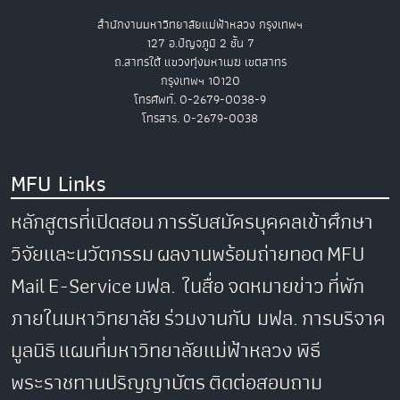
สำนักงานมหาวิทยาลัยแม่ฟ้าหลวง กรุงเทพฯ
127 อ.ปัญจภูมิ 2 ชั้น 7
ถ.สาทรใต้ แขวงทุ่งมหาเมฆ เขตสาทร
กรุงเทพฯ 10120
โทรศัพท์. 0-2679-0038-9
โทรสาร. 0-2679-0038
MFU Links
หลักสูตรที่เปิดสอน
การรับสมัครบุคคลเข้าศึกษา
วิจัยและนวัตกรรม
ผลงานพร้อมถ่ายทอด
MFU
Mail
E-Service
มฟล. ในสื่อ
จดหมายข่าว
ที่พัก
ภายในมหาวิทยาลัย
ร่วมงานกับ มฟล.
การบริจาค
มูลนิธิ
แผนที่มหาวิทยาลัยแม่ฟ้าหลวง
พิธี
พระราชทานปริญญาบัตร
ติดต่อสอบถาม