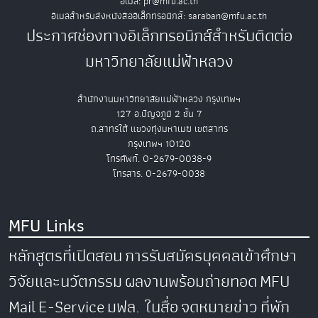
อีเมล: pr@mfu.ac.th
อีเมลสำหรับส่งหนังสืออิเล็กทรอนิกส์: saraban@mfu.ac.th
ประกาศช่องทางอิเล็กทรอนิกส์สำหรับติดต่อ
มหาวิทยาลัยแม่ฟ้าหลวง
สำนักงานมหาวิทยาลัยแม่ฟ้าหลวง กรุงเทพฯ
127 อ.ปัญจภูมิ 2 ชั้น 7
ถ.สาทรใต้ แขวงทุ่งมหาเมฆ เขตสาทร
กรุงเทพฯ 10120
โทรศัพท์. 0-2679-0038-9
โทรสาร. 0-2679-0038
MFU Links
หลักสูตรที่เปิดสอน
การรับสมัครบุคคลเข้าศึกษา
วิจัยและนวัตกรรม
ผลงานพร้อมถ่ายทอด
MFU
Mail
E-Service
มฟล. ในสื่อ
จดหมายข่าว
ที่พัก