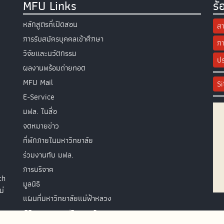
MFU Links
ร้
หลักสูตรที่เปิดสอน
สา
การรับสมัครบุคคลเข้าศึกษา
กา
วิจัยและนวัตกรรม
ปร
ผลงานพร้อมถ่ายทอด
MFU Mail
S
E-Service
มฟล. ในสื่อ
จดหมายข่าว
ที่พักภายในมหาวิทยาลัย
ร่วมงานกับ มฟล.
การบริจาค
th
มูลนิธิ
ม่
แผนที่มหาวิทยาลัยแม่ฟ้าหลวง
พิธีพระราชทานปริญญาบัตร