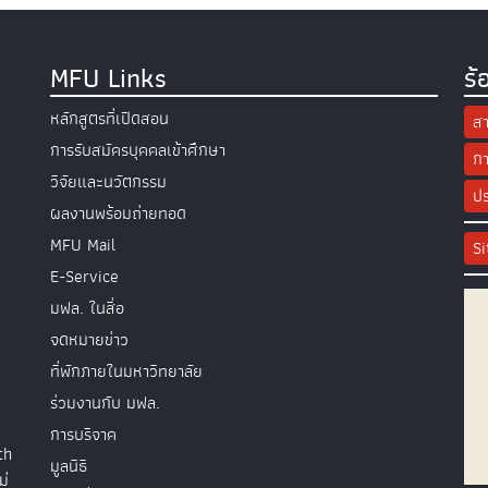
MFU Links
ร้
หลักสูตรที่เปิดสอน
สา
การรับสมัครบุคคลเข้าศึกษา
กา
วิจัยและนวัตกรรม
ปร
ผลงานพร้อมถ่ายทอด
MFU Mail
S
E-Service
มฟล. ในสื่อ
จดหมายข่าว
ที่พักภายในมหาวิทยาลัย
ร่วมงานกับ มฟล.
การบริจาค
th
มูลนิธิ
ม่