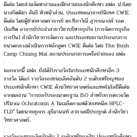
ดีเด่น โดยส่วนจัดหางานและฝึกงานของนักศึกษา มฟล. นำโดย
นางกิตติมา สันธิ หัวหน้าส่วน, ประเภทคณาจารย์นิเทศ CWIE
ดีเด่น โดยผู้ช่วยศาสตราจารย์ ดร.ฑิภาวิณี สุวรรณวงศ์ รอด
บัณฑิต อาจารย์ประจำสาขาวิชาบริหารธุรกิจ (การจัดการธุรกิจ
การบิน) สำนักวิชาการจัดการ และประเภทสถานประกอบการ
ขนาดกลางดำเนินการหลักสูตร CWIE ดีเด่น โดย The Bush
Camp Chiang Mai สถานประกอบการเครือข่ายของ มฟล.
.
นอกจากนี้ มฟล. ยังได้รับรางวัลในประเภทนักศึกษาอีก 3
รางวัล ได้แก่ รางวัลรองชนะเลิศอันดับ 2 ระดับเหรียญทอง
ประเภทนักศึกษา CWIE ด้านวิทยาศาสตร์และเทคโนโลยีดีเด่น
จากผลงาน "การขอรับรองมาตรฐาน ISO สำหรับการตรวจวัด
ปริมาณ Ochratoxin A ในเมล็ดกาแฟด้วยเทคนิค HPLC-
FLD" โดยนายศุภกร สุธีมานนท์ สาขาเคมีประยุกต์ สำนักวิชา
วิทยาศาสตร์,
.
รางวัลรองชนะเลิศอันดับ 2 ระดับเหรียญเงิน ประเภทนักศึกษา