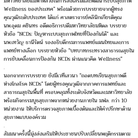
มหาวิทยาลัยแม่ฟ้าหลวงในการส่งเสริมและพัฒนาระบบสุขภาพ
Wellness ของประเทศ" พร้อมด้วยการบรรยายจากผู้ทรง
คุณวุฒิระดับประเทศ ได้แก่ ศาสตราจารย์คลินิกเกียรติคุณ
นพ.อุดม คชินทร อดีตอธิการบดีมหาวิทยาลัยมหิดล บรรยาย
หัวข้อ "NCDs: ปัญหาระบบสุขภาพไทยที่ป้องกันได้" และ
นพ.เทวัญ ธานีรัตน์ รองอธิบดีกรมการแพทย์แผนไทยและการ
แพทย์ทางเลือก บรรยายหัวข้อ "บทบาทกระทรวงสาธารณสุขใน
การขับเคลื่อนการป้องกัน NCDs ผ่านแนวคิด Wellness"
.
นอกจากการบรรยาย ยังมีเวทีเสวนา "ถอดบทเรียนสุขภาพดี
ห่างไกลโรค NCDs" โดยผู้ทรงคุณวุฒิจากภาคการแพทย์และ
สาธารณสุขในพื้นที่ ครอบคลุมทั้งระดับจังหวัดและมหาวิทยาลัย
พร้อมกิจกรรมบูธสุขภาพจากหน่วยงานภายใน มฟล. กว่า 10
หน่วยงาน ให้บริการตรวจสุขภาพเบื้องต้นและให้คำปรึกษาด้าน
สุขภาพแบบองค์รวม
.
สัมมนาครั้งนี้มุ่งส่งเสริมให้ประชาชนปรับเปลี่ยนพฤติกรรมตาม