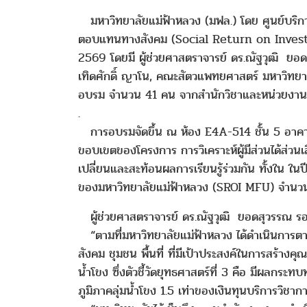
มหาวิทยาลัยแม่ฟ้าหลวง (มฟล.) โดย ศูนย์บริก
ตอบแทนทางสังคม (Social Return on Investme
2569 โดยมี ผู้ช่วยศาสตราจารย์ ดร.ณัฐวุฒิ ยอด
เทิดศักดิ์ ญาโน, คณะสัตวแพทยศาสตร์ มหาวิทยาล
อบรม จำนวน 41 คน จากสำนักวิชาและหน่วยงาน
.
การอบรมจัดขึ้น ณ ห้อง E4A-514 ชั้น 5 อาคารพ
ขอบเขตของโครงการ การวิเคราะห์ผู้มีส่วนได้ส่ว
เปลี่ยนและสะท้อนผลการเรียนรู้ร่วมกัน ทั้งใน ใ
ของมหาวิทยาลัยแม่ฟ้าหลวง (SROI MFU) จำนวน 14
ผู้ช่วยศาสตราจารย์ ดร.ณัฐวุฒิ ยอดสุวรรณ รอ
“ตามที่มหาวิทยาลัยแม่ฟ้าหลวง ได้ดำเนินการตาม
สังคม ชุมชน พื้นที่ ที่มีเป้าประสงค์ในการสร้า
น้ำโขง ซึ่งตัวชี้วัดยุทธศาสตร์ที่ 3 คือ มีผ
ภูมิภาคลุ่มน้ำโขง 1.5 เท่าของเงินทุนบริการวิชาก