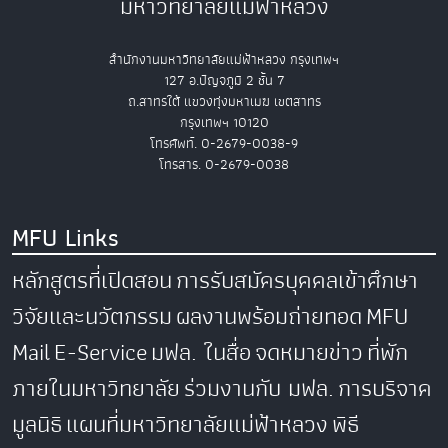
มหาวิทยาลัยแม่ฟ้าหลวง
สำนักงานมหาวิทยาลัยแม่ฟ้าหลวง กรุงเทพฯ
127 อ.ปัญจภูมิ 2 ชั้น 7
ถ.สาทรใต้ แขวงทุ่งมหาเมฆ เขตสาทร
กรุงเทพฯ 10120
โทรศัพท์. 0-2679-0038-9
โทรสาร. 0-2679-0038
MFU Links
หลักสูตรที่เปิดสอน
การรับสมัครบุคคลเข้าศึกษา
วิจัยและนวัตกรรม
ผลงานพร้อมถ่ายทอด
MFU
Mail
E-Service
มฟล. ในสื่อ
จดหมายข่าว
ที่พัก
ภายในมหาวิทยาลัย
ร่วมงานกับ มฟล.
การบริจาค
มูลนิธิ
แผนที่มหาวิทยาลัยแม่ฟ้าหลวง
พิธี