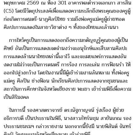
พฤษภาคม 2569 ณ ห้อง 301 อาคารพลตำรวจเอกเภา สารสิน
(C5) โดยมีวัตถุประสงค์เพื่อแสดงความระลึกถึงพระคุณของครูผู้
ก่อเกิดการดนตรี-นาฏศิลป์ไทย รวมถึงพ่อครูแม่ครูผู้ถ่ายทอด
ศิลปะการแสดงในสาขาวิชาต่าง ๆ ทั้งของไทยและล้านนา
การไหว้ครูเป็นการแสดงออกถึงความกตัญญูรู้คุณของผู้เป็น
ศิษย์ อันเป็นการแสดงเจตจำนงว่าจะอนุรักษ์และสืบสานศิลปะ
การแสดงล้านนาไทยเหล่านี้เอาไว้ และจะเผยแพร่การแสดงอัน
งดงามไม่ว่าจะเป็นการดนตรี การร้อง การละเล่น การฟ้อนรำ ให้
ออกไปสู่วงกว้าง โดยในงานนี้มีผู้เข้าร่วมงานล้นหลาม ทั้งพ่อครู
แม่ครู ศิลปิน ช่างฟ้อน นักเรียนศิลปะการแสดงจากชุมชนและ
สถาบันการศึกษาในจังหวัดเชียงราย พะเยา เข้าร่วมพิธีเพื่อความ
เป็นสิริมงคล
ในการนี้ รองศาสตราจารย์ ดร.ณัฐกาญจน์ รุ่งเรือง ผู้ช่วย
อธิการบดี เป็นประธานในพิธี, นางสาวภัทร์นฤน สายันเกณ รอง
ประธานชมรมฯ กล่าวรายงาน นอกจากนี้ยังมี นายพิสันต์ จันทร์
ศิลป์ วัฒนธรรมจังหวัดเชียงราย เข้าร่วมพิธี