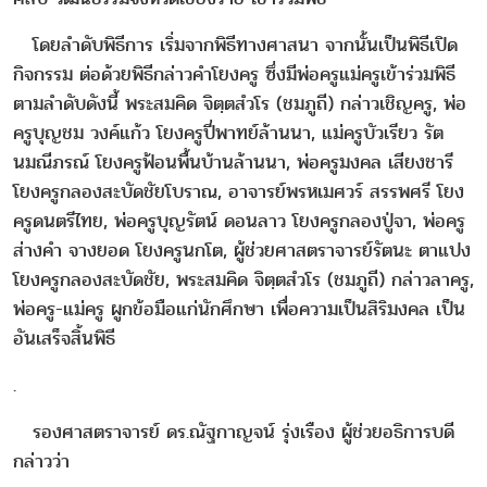
โดยลำดับพิธีการ เริ่มจากพิธีทางศาสนา จากนั้นเป็นพิธีเปิด
กิจกรรม ต่อด้วยพิธีกล่าวคำโยงครู ซึ่งมีพ่อครูแม่ครูเข้าร่วมพิธี
ตามลำดับดังนี้ พระสมคิด จิตฺตสํวโร (ชมภูถี) กล่าวเชิญครู, พ่อ
ครูบุญชม วงค์แก้ว โยงครูปี่พาทย์ล้านนา, แม่ครูบัวเรียว รัต
นมณีภรณ์ โยงครูฟ้อนพื้นบ้านล้านนา, พ่อครูมงคล เสียงชารี
โยงครูกลองสะบัดชัยโบราณ, อาจารย์พรหเมศวร์ สรรพศรี โยง
ครูดนตรีไทย, พ่อครูบุญรัตน์ ดอนลาว โยงครูกลองปู่จา, พ่อครู
ส่างคำ จางยอด โยงครูนกโต, ผู้ช่วยศาสตราจารย์รัตนะ ตาแปง
โยงครูกลองสะบัดชัย, พระสมคิด จิตฺตสํวโร (ชมภูถี) กล่าวลาครู,
พ่อครู-แม่ครู ผูกข้อมือแก่นักศึกษา เพื่อความเป็นสิริมงคล เป็น
อันเสร็จสิ้นพิธี
.
รองศาสตราจารย์ ดร.ณัฐกาญจน์ รุ่งเรือง ผู้ช่วยอธิการบดี
กล่าวว่า