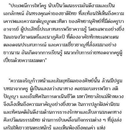
"ประเพณีการไหว้ครู นับเป็นวัฒนธรรมอันดีงามและเป็น
เอกลักษณ์ อันทรงคุณค่าของชาติไทย ที่สะท้อนให้เห็นถึงความ
เคารพและความกตัญญูกตเวทิตา ของศิษยานุศิษย์ที่มีต่อครูบา
อาจารย์ ผู้ประสิทธิ์ประสาทสรรพวิชาความรู้ โดยเฉพาะอย่างยิ่ง
ในแขนงวิชาดนตรีและนาฏศิลป์ ที่ต้องอาศัยทักษะเฉพาะตน
ตลอดจนประสบการณ์ และความเชี่ยวชาญที่สั่งสมมาอย่าง
ยาวนาน อันเกิดจากการเรียนรู้ ผนวกกับการถ่ายทอดจากครูผู้
เปี่ยมด้วยความเมตตา"
"ความเจริญก้าวหน้าและสัมฤทธิผลของศิษย์นั้น ล้วนมีปฐม
บทมาจากครู ผู้เป็นแสงสว่างนาทาง คอยมอบสรรพวิชา สติ
ปัญญา และเข็มทิศในการดาเนินชีวิต มหาวิทยาลัยแม่ฟ้าหลวง
จึงเล็งเห็นถึงความสาคัญอย่างยิ่งยวด ในการปลูกฝังค่านิยม
และทัศนคติอันดีงามด้านการธารงรักษาและสืบสานมรดกทาง
ศิลปวัฒนธรรมไทย ผ่านการขับเคลื่อนกิจกรรมต่าง ๆ ที่มุ่งส่ง
เสริมให้เยาวชนตระหนักรู้ และเห็นพ้องถึงคุณค่า แห่ง