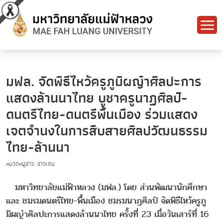
มฟล. จัดพิธีไหว้ครูภูมิผญ๋าศิลปะการ
แสดงล้านนาไทย บูชาครูนาฏศิลป์-
ดนตรีไทย-ดนตรีพื้นเมือง ร่วมแสดง
เจตจำนงในการสืบสายศิลปวัฒนธรรม
ไทย-ล้านนา
หมวดหมู่ข่าว: ข่าวเด่น
มหาวิทยาลัยแม่ฟ้าหลวง (มฟล.) โดย ส่วนพัฒนานักศึกษา
และ ชมรมดนตรีไทย-พื้นเมือง ชมรมนาฏศิลป์ จัดพิธีไหว้ครูภู
มิผญ๋าศิลปะการแสดงล้านนาไทย ครั้งที่ 23 เมื่อวันเสาร์ที่ 16