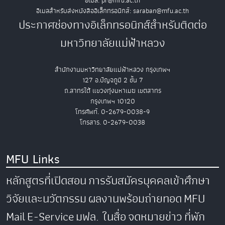
อีเมล: pr@mfu.ac.th
อีเมลสำหรับส่งหนังสืออิเล็กทรอนิกส์: saraban@mfu.ac.th
ประกาศช่องทางอิเล็กทรอนิกส์สำหรับติดต่อ
มหาวิทยาลัยแม่ฟ้าหลวง
สำนักงานมหาวิทยาลัยแม่ฟ้าหลวง กรุงเทพฯ
127 อ.ปัญจภูมิ 2 ชั้น 7
ถ.สาทรใต้ แขวงทุ่งมหาเมฆ เขตสาทร
กรุงเทพฯ 10120
โทรศัพท์. 0-2679-0038-9
โทรสาร. 0-2679-0038
MFU Links
หลักสูตรที่เปิดสอน
การรับสมัครบุคคลเข้าศึกษา
วิจัยและนวัตกรรม
ผลงานพร้อมถ่ายทอด
MFU
Mail
E-Service
มฟล. ในสื่อ
จดหมายข่าว
ที่พัก