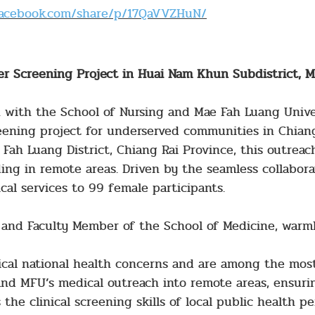
facebook.com/share/p/17QaVVZHuN/
r Screening Project in Huai Nam Khun Subdistrict, Ma
n with the School of Nursing and Mae Fah Luang Unive
eening project for underserved communities in Chiang
ah Luang District, Chiang Rai Province, this outreac
ing in remote areas. Driven by the seamless collabora
cal services to 99 female participants.
ir and Faculty Member of the School of Medicine, wa
itical national health concerns and are among the mos
and MFU’s medical outreach into remote areas, ensurin
 the clinical screening skills of local public health 