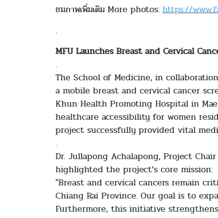
ชมภาพเพิ่มเติม More photos:
https://www.
.
MFU Launches Breast and Cervical Cance
.
The School of Medicine, in collaboratio
a mobile breast and cervical cancer scr
Khun Health Promoting Hospital in Mae F
healthcare accessibility for women resid
project successfully provided vital medi
.
Dr. Jullapong Achalapong, Project Cha
highlighted the project’s core mission:
"Breast and cervical cancers remain cr
Chiang Rai Province. Our goal is to exp
Furthermore, this initiative strengthens