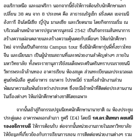
อเมริกาเหนือ และแอฟริกา นอกจากนี้ยังให้การต้อนรับนักศึกษาแลก
เปลี่ยน 38 คน จาก 8 ประเทศ คือ สาธารณรัฐเช็ก ฝรั่งเศส เยอรมนี
ฮังการี อินโดนีเซีย ญี่ปุ่น มาเลเซีย และเวียดนาม โดยกิจกรรมเริ่ม ณ
บริเวณด้านหน้าอาคารปฐมาคารนุสรณ์ 2542 เป็นกิจกรรมสันทนาการ
สร้างความผ่อนคลายและสร้างความคุ้นเคยกับเพื่อนๆ ให้แก่นักศึกษา
ใหม่ จากนั้นเป็นกิจกรรม Campus tour ซึ่งมีนักศึกษารุ่นพี่ทั้งชาวไทย
จีน และเมียนมา เป็นผู้นำชมสถานที่และหน่วยงานสำคัญต่างๆ ภายใน
มหาวิทยาลัย ทั้งพระราชานุสาวรีย์สมเด็จพระศรีนครินทราบรมราชชนนี
วิหารพระเจ้าล้านทอง อาคารเรียน ห้องสมุด ส่วนทะเบียนแลประมวลผล
ศูนย์หนังสือ ศูนย์อาหาร ธนาคาร ไปรษณีย์ รวมทั้งสำนักงานส่วน
พัฒนาความสัมพันธ์ระหว่างประเทศ ซึ่งจะมีเจ้าหน้าที่ติดต่อประสานงาน
ในเรื่องต่างๆ ให้แก่นักศึกษาต่างชาติโดยเฉพาะ
จากนั้นเข้าสู่กิจกรรมปฐมนิเทศนักศึกษานานาชาติ ณ ห้องประชุม
ประดู่แดง อาคารพลเอกสำเภา ชูศรี (E4) โดยมี
รศ.ดร.นันทนา คชเสนี
รองอธิการบดี
ให้การต้อนรับ ต่อจากนั้นหน่วยงานภายในมหาวิทยาลัย
ให้ข้อมูลที่เกี่ยวข้องกับการเรียนการสอน การติดต่อหน่วยงานต่างๆ รวม