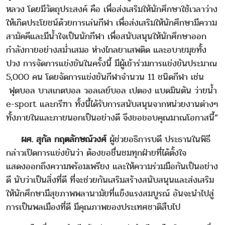
หลวง โดยมีวัตถุประสงค์ คือ เพื่อส่งเสริมให้นักศึกษาใช้เวลาว่าง
ให้เกิดประโยชน์ด้วยการเล่นกีฬา เพื่อส่งเสริมให้นักศึกษามีความ
สามัคคีและมีน้ำใจเป็นนักกีฬา เพื่อสนับสนุนให้นักศึกษาออก
กำลังกายอย่างสม่ำเสมอ ห่างไกลยาเสพติด และอบายมุขทั้ง
ปวง การจัดการแข่งขันในครั้งนี้ มีผู้เข้าร่วมการแข่งขันประมาณ
5,000 คน โดยจัดการแข่งขันกีฬาจำนวน 11 ชนิดกีฬา เช่น
ฟุตบอล บาสเกตบอล วอลเลย์บอล เปตอง แบดมินตัน ว่ายน้ำ
e-sport และกรีฑา ทั้งนี้ได้รับการสนับสนุนจากหน่วยงานต่างๆ
ทั้งภายในและภายนอกเป็นอย่างดี จึงขอขอบคุณมาณโอกาสนี้”
ผศ. สุกัล กฤตลักษณ์วงศ์
ผู้ช่วยอธิการบดี ประธานในพิธี
กล่าวเปิดการแข่งขันว่า ต้องขอชื่นชมทุกฝ่ายที่ได้ตั้งใจ
แสดงออกถึงความพร้อมเพรียง และให้ความร่วมมือกันเป็นอย่าง
ดี นับว่าเป็นสิ่งที่ดี ที่จะช่วยกันเสริมสร้างสนับสนุนและส่งเสริม
ให้นักศึกษามีสุขภาพพลานามัยที่แข็งแรงสมบูรณ์ อันจะนำไปสู่
การเป็นพลเมืองที่ดี มีคุณภาพของประเทศชาติสืบไป