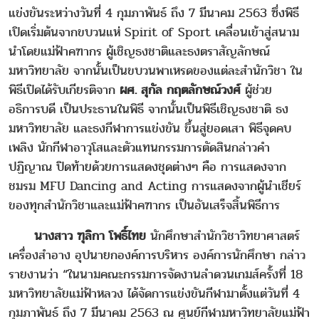
แข่งขันระหว่างวันที่ 4 กุมภาพันธ์ ถึง 7 มีนาคม 2563 ซึ่งพิธี
เปิดเริ่มต้นจากขบวนแห่ Spirit of Sport เคลื่อนเข้าสู่สนาม
นำโดยแม่ฟ้าคฑากร ผู้เชิญธงชาติและธงตราสัญลักษณ์
มหาวิทยาลัย จากนั้นเป็นขบวนพาเหรดของแต่ละสำนักวิชา ใน
พิธีเปิดได้รับเกียรติจาก
ผศ. สุกัล กฤตลักษณ์วงศ์
ผู้ช่วย
อธิการบดี เป็นประธานในพิธี จากนั้นเป็นพิธีเชิญธงชาติ ธง
มหาวิทยาลัย และธงกีฬาการแข่งขัน ขึ้นสู่ยอดเสา พิธีจุดคบ
เพลิง นักกีฬาอาวุโสและตัวแทนกรรมการตัดสินกล่าวคำ
ปฏิญาณ ปิดท้ายด้วยการแสดงชุดต่างๆ คือ การแสดงจาก
ชมรม MFU Dancing and Acting การแสดงจากผู้นำเชียร์
ของทุกสำนักวิชาและแม่ฟ้าคฑากร เป็นอันเสร็จสิ้นพิธีการ
นางสาว ฑุลิกา โพธิ์ไทย
นักศึกษาสำนักวิชาวิทยาศาสตร์
เครื่องสำอาง อุปนายกองค์การบริหาร องค์การนักศึกษา กล่าว
รายงานว่า “ในนามคณะกรรมการจัดงานลำดวนเกมส์ครั้งที่ 18
มหาวิทยาลัยแม่ฟ้าหลวง ได้จัดการแข่งขันกีฬามาตั้งแต่วันที่ 4
กุมภาพันธ์ ถึง 7 มีนาคม 2563 ณ ศูนย์กีฬามหาวิทยาลัยแม่ฟ้า