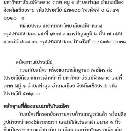
มหาวิทยาลัยแม่ฟ้าหลวง ๓๓๓ หมู่ ๑ ตำบลท่าสุด อำเภอเมือง
จังหวัดเชียงราย รหัสไปรษณีย์ ๕๗๑๐๐ โทรศัพท์ ๐ ๕๓๙๑
๖๐๒๐ –๑
- หน่วยประสานงานมหาวิทยาลัยแม่ฟ้าหลวง
กรุงเทพมหานคร เลขที่ ๑๒๗ อาคารปัญจภูมิ ๒ ชั้น ๗ ถนน
สาธรใต้ เขตสาธร กรุงเทพมหานคร โทรศัพท์ ๐ ๒๖๗๙ ๐๐๓๘
สมัครทางไปรษณีย์
- กรอกใบสมัคร พร้อมแนบหลักฐานการสมัคร ส่ง
ไปรษณีย์ถึงส่วนการเจ้าหน้าที่ มหาวิทยาลัยแม่ฟ้าหลวง เลขที่
๓๓๓ หมู่ ๑ ตำบลท่าสุด อำเภอเมือง จังหวัดเชียงราย รหัส
ไปรษณีย์ ๕๗๑๐๐
หลักฐานที่ต้องแนบมากับใบสมัคร
- ใบสมัครที่กรอกข้อความครบถ้วนสมบูรณ์แล้ว พร้อมติด
รูปถ่ายหน้าตรงไม่สวมหมวก และไม่ใส่แว่นตาดำ ขนาด ๑ นิ้ว
ซึ่งเป็นรูปถ่ายมาแล้วไม่เกิน ๖ เดือน และถ่ายในคราวเดียวกัน