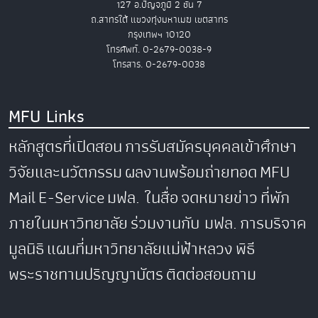
127 อ.ปัญจภูมิ 2 ชั้น 7
ถ.สาทรใต้ แขวงทุ่งมหาเมฆ เขตสาทร
กรุงเทพฯ 10120
โทรศัพท์. 0-2679-0038-9
โทรสาร. 0-2679-0038
MFU Links
หลักสูตรที่เปิดสอน
การรับสมัครบุคคลเข้าศึกษา
วิจัยและนวัตกรรม
ผลงานพร้อมถ่ายทอด
MFU
Mail
E-Service
มฟล. ในสื่อ
จดหมายข่าว
ที่พัก
ภายในมหาวิทยาลัย
ร่วมงานกับ มฟล.
การบริจาค
มูลนิธิ
แผนที่มหาวิทยาลัยแม่ฟ้าหลวง
พิธี
พระราชทานปริญญาบัตร
ติดต่อสอบถาม