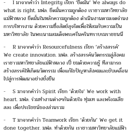
- I มาจากคำว่า Integrity เรียก ‘ยึดมั่น’ We always do
what is right. มฟล. ยึดมั่นความถูกต้อง เราชาวมหาวิทยาลัย
แม่ฟ้าหลวง ยึดมั่นในหลักความถูกต้อง ดําเนินงานตามเจตจํานง
การบริหารงาน ด้วยความซื่อสัตย์สุจริตเพื่อให้สมกับความเป็น
มหาวิทยาลัย ในพระนามสมเด็จพระศรีนครินทราบรมราชชนนี
- R มาจากคำว่า Resourcefulness เรียก ‘สร้างสรรค์’
We create innovation. มฟล. สร้างสรรค์นวัตกรรมสู่สังคม
เราชาวมหาวิทยาลัยแม่ฟ้าหลวง เปี่ ยมด้วยความรู้ ทีสามารถ
สร้างสรรค์ให้เกิดนวัตกรรม เพื่อแก้ไขปัญหาสังคมและขับเคลื่อน
ไปสู่การพัฒนาอย่างยั่งยืน
- S มาจากคำว่า Spirit เรียก ‘ด้วยใจ’ We work with
heart. มฟล. ร่วมทํางานต่างๆกันด้วยใจ ทุ่มเท และพร้อมเสีย
สละ เพื่อประโยชน์ของส่วนรวม
- T มาจากคำว่า Teamwork เรียก ‘ด้วยกัน’ We get it
done together. มฟล. ทําด้วยกัน เราชาวมหาวิทยาลัยแม่ฟ้า