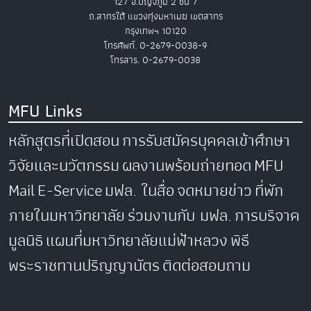
127 อ.ปัญจภูมิ 2 ชั้น 7
ถ.สาทรใต้ แขวงทุ่งมหาเมฆ เขตสาทร
กรุงเทพฯ 10120
โทรศัพท์. 0-2679-0038-9
โทรสาร. 0-2679-0038
MFU Links
หลักสูตรที่เปิดสอน
การรับสมัครบุคคลเข้าศึกษา
วิจัยและนวัตกรรม
ผลงานพร้อมถ่ายทอด
MFU
Mail
E-Service
มฟล. ในสื่อ
จดหมายข่าว
ที่พัก
ภายในมหาวิทยาลัย
ร่วมงานกับ มฟล.
การบริจาค
มูลนิธิ
แผนที่มหาวิทยาลัยแม่ฟ้าหลวง
พิธี
พระราชทานปริญญาบัตร
ติดต่อสอบถาม