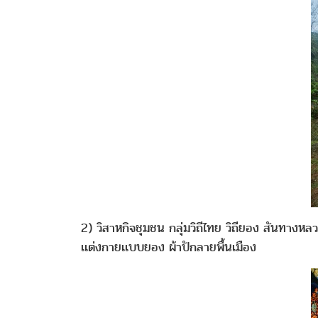
2) วิสาหกิจชุมชน กลุ่มวิถีไทย วิถียอง สันทางหล
เเต่งกายเเบบยอง ผ้าปักลายพื้นเมือง