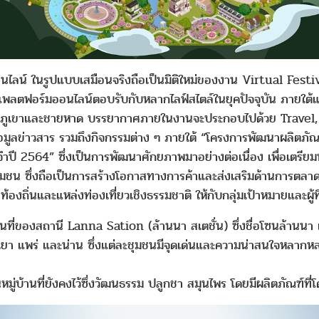
ูปแบบเสมือนจริงถือเป็นมิติใหม่ของงาน Virtual Festival ครั
นแพลตฟอร์มออนไลน์ตอบรับกับหลากไลฟ์สไตล์ในยุคปัจจุบัน ภายใต
ยวิวภูเขาและชายหาด บรรยากาศภายในงานจะประกอบไปด้วย Trave
้ข้อมูลข่าวสาร รวมถึงกิจกรรมต่าง ๆ ภายใต้ “โครงการพัฒนาผลิตภั
ปี 2564” ซึ่งเป็นการพัฒนาศักยภาพมาอย่างต่อเนื่อง เพื่อเตรีย
ชุมชน ซึ่งถือเป็นการสร้างโอกาสทางการค้าและส่งเสริมด้านการตลาดใ
องถิ่นและแหล่งท่องเที่ยวเชิงธรรมชาติ ให้กับกลุ่มเป้าหมายและผู้ที่
งสถานี Lanna Sation (ล้านนา สเตชั่น) ซึ่งชื่อโซนล้านนา เป็น
พะเยา แพร่ และน่าน ซึ่งแต่ละชุมชนมีจุดเด่นและความน่าสนใจหลาก
่
หมู่บ้านที่ยังคงไว้ซึ่งวัฒนธรรม ปลูกชา สมุนไพร โดยมีผลิตภัณฑ์ที่โ