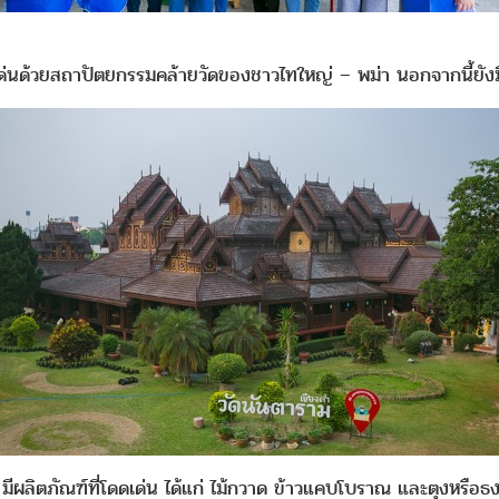
ดดเด่นด้วยสถาปัตยกรรมคล้ายวัดของชาวไทใหญ่ – พม่า นอกจากนี้ยัง
ีผลิตภัณฑ์ที่โดดเด่น ได้แก่ ไม้กวาด ข้าวแคบโบราณ และตุงหรือธง