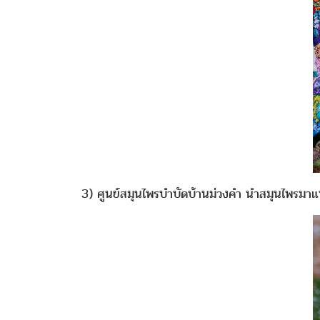
3) ศูนย์สมุนไพรบำบัดบ้านม่วงคำ นำสมุนไพรมา