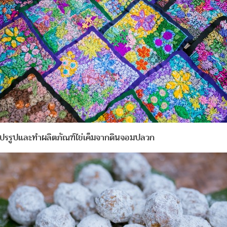
แปรรูปและทำผลิตภัณฑ์ไข่เค็มจากดินจอมปลวก