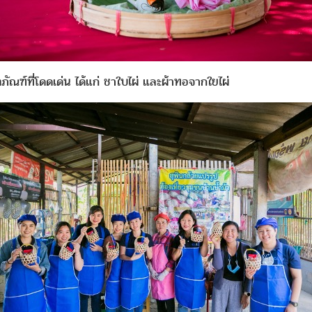
ตภัณฑ์ที่โดดเด่น ได้แก่ ชาใบไผ่ และผ้าทอจากใยไผ่