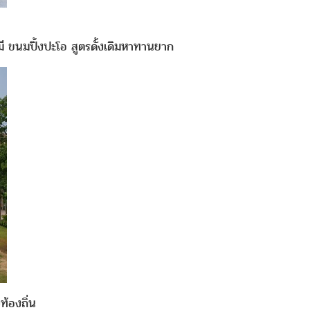
มี ขนมปิ้งปะโอ สูตรดั้งเดิมหาทานยาก
ท้องถิ่น