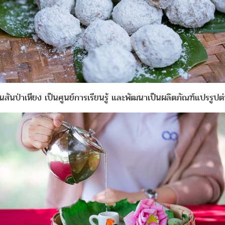
านสันป่าเหียง เป็นศูนย์การเรียนรู้ และพัฒนาเป็นผลิตภัณฑ์แปรรู