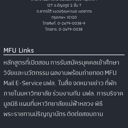
127 อ.ปัญจภูมิ 2 ชั้น 7
ถ.สาทรใต้ แขวงทุ่งมหาเมฆ เขตสาทร
กรุงเทพฯ 10120
โทรศัพท์. 0-2679-0038-9
โทรสาร. 0-2679-0038
MFU Links
หลักสูตรที่เปิดสอน
การรับสมัครบุคคลเข้าศึกษา
วิจัยและนวัตกรรม
ผลงานพร้อมถ่ายทอด
MFU
Mail
E-Service
มฟล. ในสื่อ
จดหมายข่าว
ที่พัก
ภายในมหาวิทยาลัย
ร่วมงานกับ มฟล.
การบริจาค
มูลนิธิ
แผนที่มหาวิทยาลัยแม่ฟ้าหลวง
พิธี
พระราชทานปริญญาบัตร
ติดต่อสอบถาม