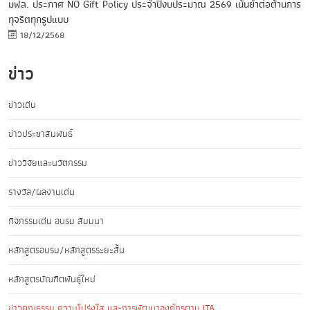
มฟล. ประกาศ NO Gift Policy ประจำปีงบประมาณ 2569 เน้นย้ำต่อต้านการ
ทุจริตทุกรูปแบบ
18/12/2568
ข่าว
ข่าวเด่น
ข่าวประชาสัมพันธ์
ข่าววิจัยและนวัตกรรม
รางวัล/ผลงานเด่น
กิจกรรมเด่น อบรม สัมมนา
หลักสูตรอบรม/หลักสูตรระยะสั้น
หลักสูตรบัณฑิตพันธุ์ใหม่
ข่าวคุณธรรม ความโปร่งใส และการพัฒนาองค์กรตาม ITA